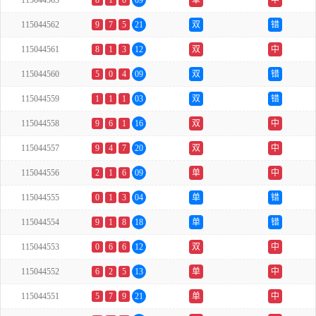
115044563
8
1
0
09
单
中
115044562
9
7
5
21
双
错
115044561
8
1
3
12
双
中
115044560
5
0
4
09
双
错
115044559
1
1
1
03
双
错
115044558
9
6
1
16
双
中
115044557
9
4
7
20
双
中
115044556
2
1
6
09
单
中
115044555
0
1
3
04
单
错
115044554
9
1
8
18
单
错
115044553
0
6
6
12
双
中
115044552
6
2
5
13
单
中
115044551
5
7
9
21
单
中