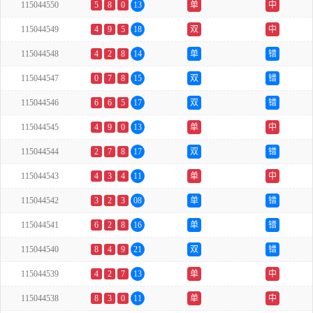
115044550
5
8
0
13
单
中
115044549
4
9
5
18
双
中
115044548
4
2
8
14
单
错
115044547
0
7
8
15
双
错
115044546
6
6
5
17
双
错
115044545
4
9
0
13
单
中
115044544
2
7
8
17
双
错
115044543
4
3
4
11
单
中
115044542
3
2
3
08
单
错
115044541
6
2
8
16
单
错
115044540
8
4
9
21
双
错
115044539
4
2
7
13
单
中
115044538
8
3
0
11
单
中