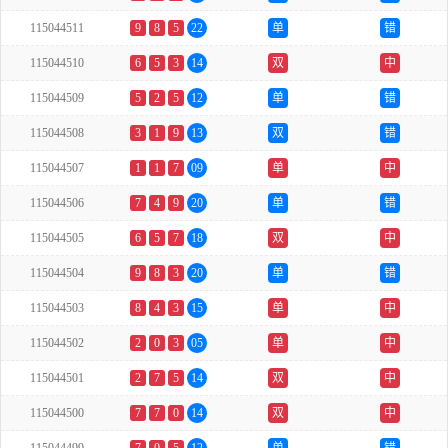
115044511
9
8
5
22
单
错
115044510
6
5
3
14
双
中
115044509
5
2
5
12
单
错
115044508
3
1
9
13
双
错
115044507
1
1
7
09
单
中
115044506
7
4
9
20
单
错
115044505
6
5
7
18
双
中
115044504
9
8
3
20
单
错
115044503
8
4
3
15
单
中
115044502
2
0
3
05
单
中
115044501
2
7
5
14
双
中
115044500
7
7
0
14
双
中