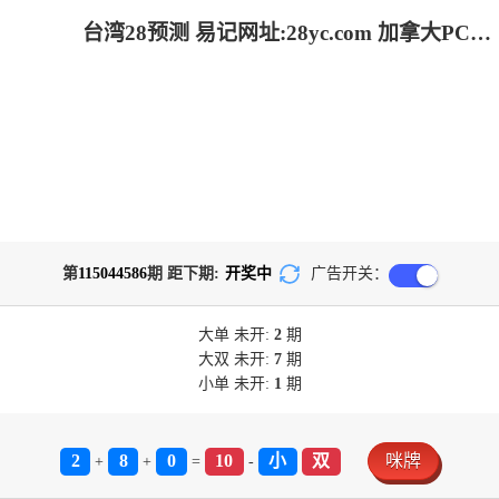
台湾28预测 易记网址:28yc.com 加拿大PC预测网-jnd预测网|PC2.8预测走势|加拿大28预测_极致火热优质的免费预测
第
115044586
期 距下期:
开奖中
广告开关：
大单
未开:
2
期
大双
未开:
7
期
小单
未开:
1
期
2
8
0
10
小
双
咪牌
+
+
=
-