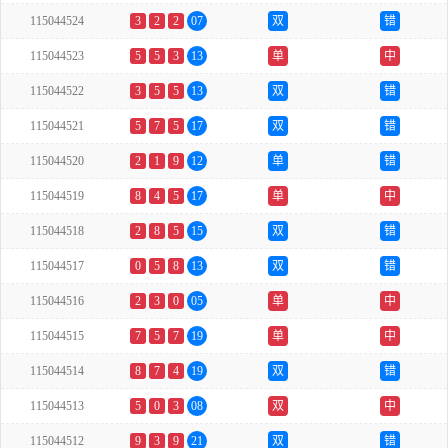
115044524
3
2
2
07
双
错
115044523
5
5
3
13
单
中
115044522
3
5
5
13
双
错
115044521
5
7
5
17
双
错
115044520
2
1
9
12
单
错
115044519
8
4
5
17
单
中
115044518
2
8
5
15
双
错
115044517
0
5
8
13
双
错
115044516
2
3
0
05
单
中
115044515
7
5
7
19
单
中
115044514
8
7
4
19
双
错
115044513
5
0
3
08
双
中
115044512
9
3
9
21
双
错