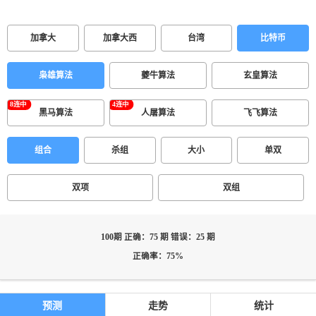
加拿大
加拿大西
台湾
比特币
枭雄算法
夔牛算法
玄皇算法
黑马算法
人屠算法
飞飞算法
组合
杀组
大小
单双
双项
双组
100期 正确：75 期 错误：25 期
正确率：75%
预测
走势
统计