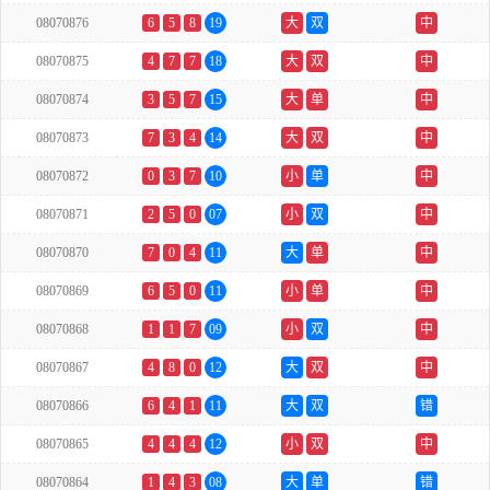
08070876
6
5
8
19
大
双
中
08070875
4
7
7
18
大
双
中
08070874
3
5
7
15
大
单
中
08070873
7
3
4
14
大
双
中
08070872
0
3
7
10
小
单
中
08070871
2
5
0
07
小
双
中
08070870
7
0
4
11
大
单
中
08070869
6
5
0
11
小
单
中
08070868
1
1
7
09
小
双
中
08070867
4
8
0
12
大
双
中
08070866
6
4
1
11
大
双
错
08070865
4
4
4
12
小
双
中
08070864
1
4
3
08
大
单
错