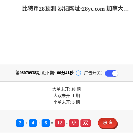
比特币28预测 易记网址:28yc.com 加拿大PC预测网-jnd预测网|PC2.8预测走势|加拿大28预测_极致火热优质的免费预测
第
08070938
期 距下期:
00
分
41
秒
广告开关：
大单
未开:
10
期
大双
未开:
1
期
小单
未开:
3
期
2
4
6
12
小
双
咪牌
+
+
=
-