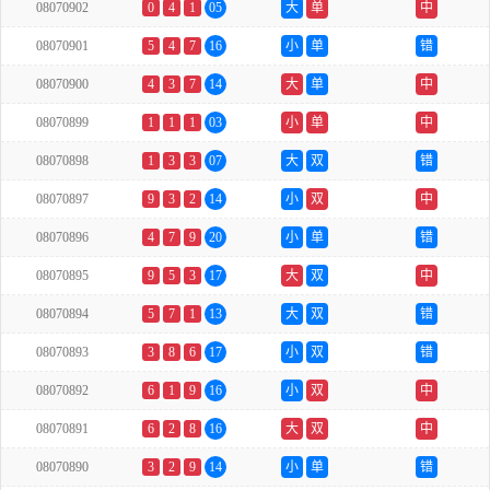
08070902
0
4
1
05
大
单
中
08070901
5
4
7
16
小
单
错
08070900
4
3
7
14
大
单
中
08070899
1
1
1
03
小
单
中
08070898
1
3
3
07
大
双
错
08070897
9
3
2
14
小
双
中
08070896
4
7
9
20
小
单
错
08070895
9
5
3
17
大
双
中
08070894
5
7
1
13
大
双
错
08070893
3
8
6
17
小
双
错
08070892
6
1
9
16
小
双
中
08070891
6
2
8
16
大
双
中
08070890
3
2
9
14
小
单
错