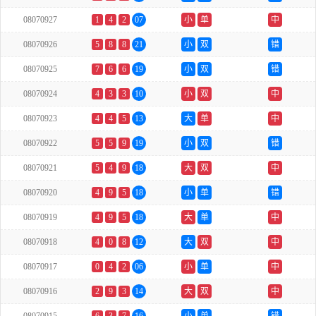
08070927
1
4
2
07
小
单
中
08070926
5
8
8
21
小
双
错
08070925
7
6
6
19
小
双
错
08070924
4
3
3
10
小
双
中
08070923
4
4
5
13
大
单
中
08070922
5
5
9
19
小
双
错
08070921
5
4
9
18
大
双
中
08070920
4
9
5
18
小
单
错
08070919
4
9
5
18
大
单
中
08070918
4
0
8
12
大
双
中
08070917
0
4
2
06
小
单
中
08070916
2
9
3
14
大
双
中