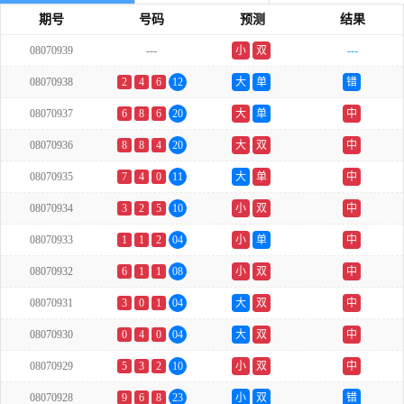
期号
号码
预测
结果
08070939
---
小
双
---
08070938
2
4
6
12
大
单
错
08070937
6
8
6
20
大
单
中
08070936
8
8
4
20
大
双
中
08070935
7
4
0
11
大
单
中
08070934
3
2
5
10
小
双
中
08070933
1
1
2
04
小
单
中
08070932
6
1
1
08
小
双
中
08070931
3
0
1
04
大
双
中
08070930
0
4
0
04
大
双
中
08070929
5
3
2
10
小
双
中
08070928
9
6
8
23
小
双
错