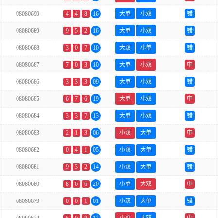
08080690
4
4
8
16
大单
小双
错
08080689
9
5
2
16
大单
小双
错
08080688
3
0
7
10
大双
小单
错
08080687
7
0
3
10
大单
小双
中
08080686
3
3
3
09
大单
小双
错
08080685
6
7
6
19
大单
小双
中
08080684
3
3
7
13
大单
小双
错
08080683
2
1
3
06
小双
大单
中
08080682
0
4
1
05
小双
大单
错
08080681
9
3
2
14
小双
大单
错
08080680
8
6
6
20
小单
大双
中
08080679
0
0
1
01
小双
大单
错