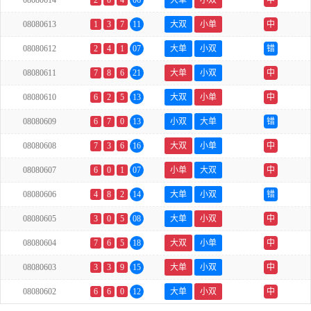
08080614
2
0
4
06
大单
小双
中
08080613
1
3
7
11
大双
小单
中
08080612
2
4
1
07
大单
小双
错
08080611
7
8
6
21
大单
小双
中
08080610
6
2
5
13
大双
小单
中
08080609
6
7
0
13
小双
大单
错
08080608
7
3
6
16
大双
小单
中
08080607
6
0
1
07
小单
大双
中
08080606
4
8
2
14
大单
小双
错
08080605
3
0
5
08
大单
小双
中
08080604
7
6
5
18
大双
小单
中
08080603
3
3
9
15
大单
小双
中
08080602
6
6
0
12
大单
小双
中