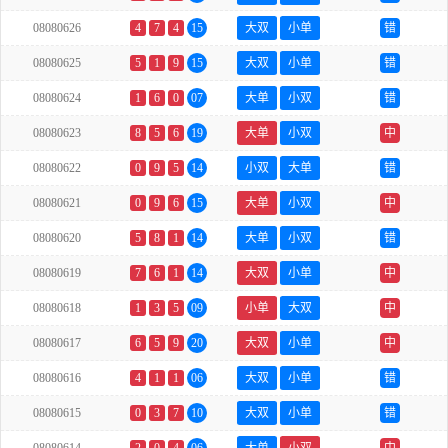
08080626
4
7
4
15
大双
小单
错
08080625
5
1
9
15
大双
小单
错
08080624
1
6
0
07
大单
小双
错
08080623
8
5
6
19
大单
小双
中
08080622
0
9
5
14
小双
大单
错
08080621
0
9
6
15
大单
小双
中
08080620
5
8
1
14
大单
小双
错
08080619
7
6
1
14
大双
小单
中
08080618
1
3
5
09
小单
大双
中
08080617
6
5
9
20
大双
小单
中
08080616
4
1
1
06
大双
小单
错
08080615
0
3
7
10
大双
小单
错