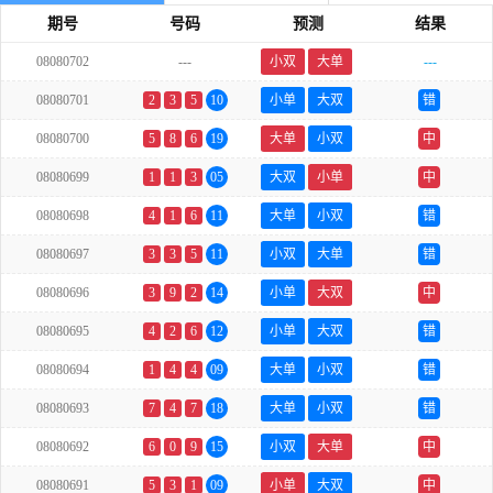
期号
号码
预测
结果
08080702
---
小双
大单
---
08080701
2
3
5
10
小单
大双
错
08080700
5
8
6
19
大单
小双
中
08080699
1
1
3
05
大双
小单
中
08080698
4
1
6
11
大单
小双
错
08080697
3
3
5
11
小双
大单
错
08080696
3
9
2
14
小单
大双
中
08080695
4
2
6
12
小单
大双
错
08080694
1
4
4
09
大单
小双
错
08080693
7
4
7
18
大单
小双
错
08080692
6
0
9
15
小双
大单
中
08080691
5
3
1
09
小单
大双
中