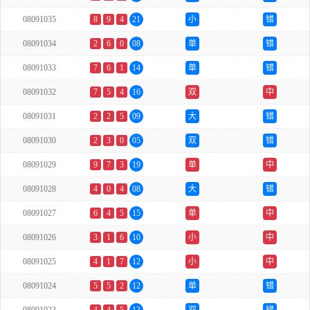
08091035
8
9
4
21
小
错
08091034
2
6
0
08
单
错
08091033
7
6
1
14
单
错
08091032
7
5
4
16
双
中
08091031
2
2
5
09
大
错
08091030
2
3
0
05
双
错
08091029
9
7
3
19
单
中
08091028
4
0
4
08
大
错
08091027
6
4
5
15
单
中
08091026
3
1
6
10
小
中
08091025
4
1
7
12
小
中
08091024
5
5
2
12
单
错