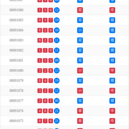
08091087
0
5
4
09
双
错
08091086
1
5
6
12
双
中
08091085
9
3
7
19
双
错
08091084
8
2
6
16
小
错
08091083
9
2
0
11
双
错
08091082
1
1
9
11
双
错
08091081
1
5
3
09
双
错
08091080
3
2
8
13
小
中
08091079
8
4
7
19
双
错
08091078
3
2
7
12
小
中
08091077
2
6
1
09
双
错
08091076
4
8
9
21
单
中
08091075
8
7
6
21
单
中