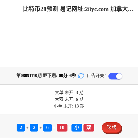
比特币28预测 易记网址:28yc.com 加拿大PC预测网-jnd预测网|PC2.8预测走势|加拿大28预测_极致火热优质的免费预测
第
08091110
期 距下期:
00
分
08
秒
广告开关：
大单
未开:
3
期
大双
未开:
6
期
小单
未开:
13
期
2
2
6
10
小
双
咪牌
+
+
=
-