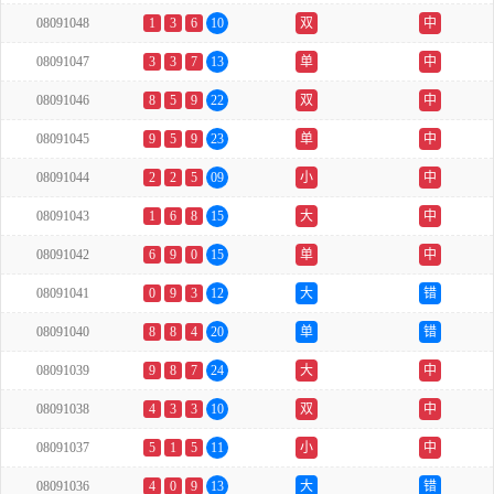
08091048
1
3
6
10
双
中
08091047
3
3
7
13
单
中
08091046
8
5
9
22
双
中
08091045
9
5
9
23
单
中
08091044
2
2
5
09
小
中
08091043
1
6
8
15
大
中
08091042
6
9
0
15
单
中
08091041
0
9
3
12
大
错
08091040
8
8
4
20
单
错
08091039
9
8
7
24
大
中
08091038
4
3
3
10
双
中
08091037
5
1
5
11
小
中
08091036
4
0
9
13
大
错