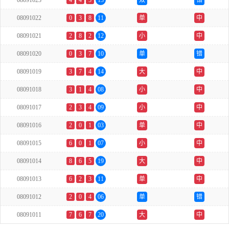
08091023
4
4
5
13
双
错
08091022
0
3
8
11
单
中
08091021
2
8
2
12
小
中
08091020
0
3
7
10
单
错
08091019
3
7
4
14
大
中
08091018
3
1
4
08
小
中
08091017
2
3
4
09
小
中
08091016
2
0
1
03
单
中
08091015
6
0
1
07
小
中
08091014
8
6
5
19
大
中
08091013
6
2
3
11
单
中
08091012
2
0
4
06
单
错
08091011
7
6
7
20
大
中