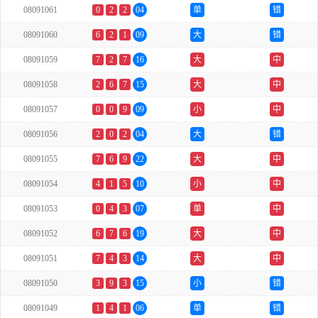
08091061
0
2
2
04
单
错
08091060
6
2
1
09
大
错
08091059
7
2
7
16
大
中
08091058
2
6
7
15
大
中
08091057
0
0
9
09
小
中
08091056
2
0
2
04
大
错
08091055
7
6
9
22
大
中
08091054
4
1
5
10
小
中
08091053
0
4
3
07
单
中
08091052
6
7
6
19
大
中
08091051
7
4
3
14
大
中
08091050
3
9
3
15
小
错
08091049
1
4
1
06
单
错