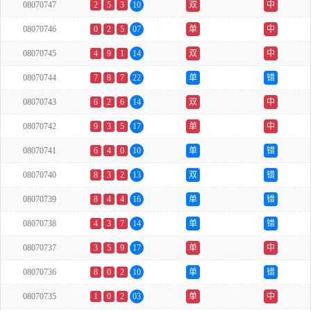
08070747
2
5
3
10
双
中
08070746
0
2
5
07
单
中
08070745
4
9
1
14
双
中
08070744
7
8
7
22
单
错
08070743
6
2
6
14
双
中
08070742
9
3
5
17
单
中
08070741
6
4
0
10
单
错
08070740
8
3
2
13
双
错
08070739
8
4
4
16
单
错
08070738
4
3
7
14
单
错
08070737
3
5
9
17
单
中
08070736
8
0
2
10
单
错
08070735
1
0
2
03
单
中