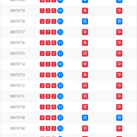
08070760
6
3
1
10
单
错
08070759
1
2
6
09
单
中
08070758
2
2
1
05
双
错
08070757
7
7
9
23
单
中
08070756
6
5
8
19
单
中
08070755
1
7
4
12
双
中
08070754
7
1
1
09
单
中
08070753
3
5
3
11
单
中
08070752
2
8
6
16
双
中
08070751
5
9
2
16
双
中
08070750
1
8
9
18
双
中
08070749
9
8
6
23
双
错
08070748
2
5
3
10
双
中