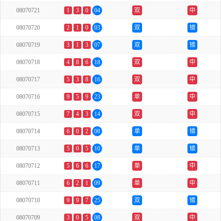
08070721
1
3
0
04
双
中
08070720
2
1
0
03
双
错
08070719
3
1
3
07
双
错
08070718
4
8
6
18
双
中
08070717
5
3
8
16
双
中
08070716
9
5
9
23
单
中
08070715
7
4
3
14
双
中
08070714
6
0
2
08
单
错
08070713
5
0
5
10
单
错
08070712
5
6
6
17
单
中
08070711
6
2
1
09
单
中
08070710
9
9
7
25
双
错
08070709
3
0
5
08
双
中