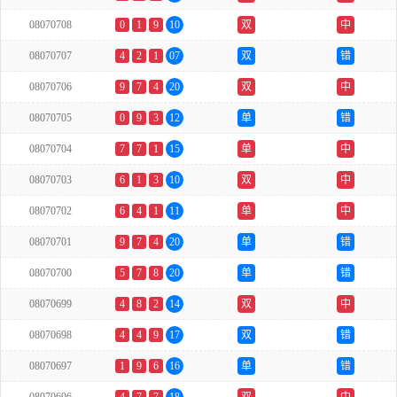
08070708
0
1
9
10
双
中
08070707
4
2
1
07
双
错
08070706
9
7
4
20
双
中
08070705
0
9
3
12
单
错
08070704
7
7
1
15
单
中
08070703
6
1
3
10
双
中
08070702
6
4
1
11
单
中
08070701
9
7
4
20
单
错
08070700
5
7
8
20
单
错
08070699
4
8
2
14
双
中
08070698
4
4
9
17
双
错
08070697
1
9
6
16
单
错