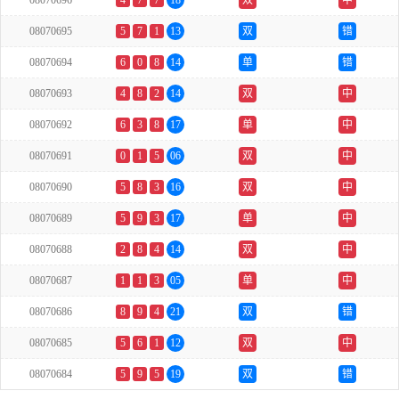
08070696
4
7
7
18
双
中
08070695
5
7
1
13
双
错
08070694
6
0
8
14
单
错
08070693
4
8
2
14
双
中
08070692
6
3
8
17
单
中
08070691
0
1
5
06
双
中
08070690
5
8
3
16
双
中
08070689
5
9
3
17
单
中
08070688
2
8
4
14
双
中
08070687
1
1
3
05
单
中
08070686
8
9
4
21
双
错
08070685
5
6
1
12
双
中
08070684
5
9
5
19
双
错