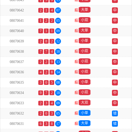
08070643
1
3
9
13
殺
中
大单
08070642
2
1
4
07
殺
中
小双
08070641
1
2
2
05
殺
中
大单
08070640
7
1
1
09
殺
中
小单
08070639
2
8
2
12
殺
中
小双
08070638
7
7
4
18
殺
中
小双
08070637
2
2
9
13
殺
中
小双
08070636
4
2
8
14
殺
中
小单
08070635
3
0
5
08
殺
中
小双
08070634
9
7
2
18
殺
中
大双
08070633
2
3
4
09
殺
中
小单
08070632
2
0
3
05
殺
错
大单
08070631
6
3
8
17
殺
错