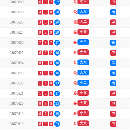
小单
08070630
6
9
7
22
殺
中
大双
08070629
4
8
8
20
殺
错
大单
08070628
3
8
9
20
殺
中
小双
08070627
9
2
9
20
殺
中
大单
08070626
7
3
7
17
殺
错
大单
08070625
6
8
2
16
殺
中
大双
08070624
8
0
8
16
殺
错
大双
08070623
3
6
7
16
殺
错
小单
08070622
1
4
8
13
殺
错
小双
08070621
1
8
8
17
殺
中
大双
08070620
9
8
8
25
殺
中
小单
08070619
6
7
6
19
殺
中
大双
08070618
6
9
8
23
殺
中