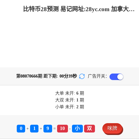
比特币28预测 易记网址:28yc.com 加拿大PC预测网-jnd预测网|PC2.8预测走势|加拿大28预测_极致火热优质的免费预测
第
08070666
期 距下期:
00
分
39
秒
广告开关：
大单
未开:
6
期
大双
未开:
1
期
小单
未开:
2
期
0
1
9
10
小
双
咪牌
+
+
=
-