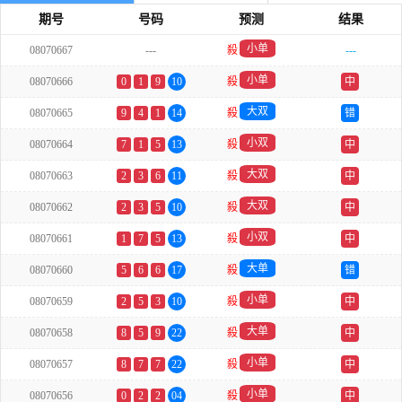
期号
号码
预测
结果
小单
08070667
---
殺
---
小单
08070666
0
1
9
10
殺
中
大双
08070665
9
4
1
14
殺
错
小双
08070664
7
1
5
13
殺
中
大双
08070663
2
3
6
11
殺
中
大双
08070662
2
3
5
10
殺
中
小双
08070661
1
7
5
13
殺
中
大单
08070660
5
6
6
17
殺
错
小单
08070659
2
5
3
10
殺
中
大单
08070658
8
5
9
22
殺
中
小单
08070657
8
7
7
22
殺
中
小单
08070656
0
2
2
04
殺
中