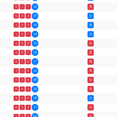
16
大
8
1
7
19
小
6
9
4
10
大
2
8
0
14
小
1
6
7
10
小
1
0
9
18
大
3
8
7
17
大
8
1
8
16
大
3
5
8
08
小
0
2
6
20
大
8
6
6
18
小
9
3
6
13
小
6
3
4
04
小
1
3
0