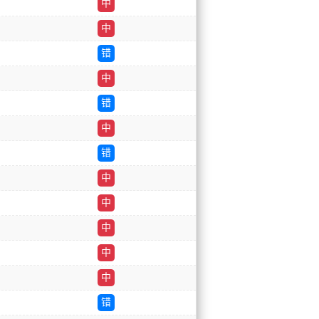
中
中
错
中
错
中
错
中
中
中
中
中
错