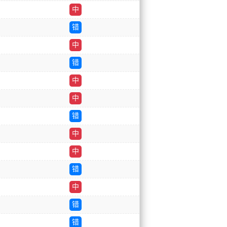
中
错
中
错
中
中
错
中
中
错
中
错
错