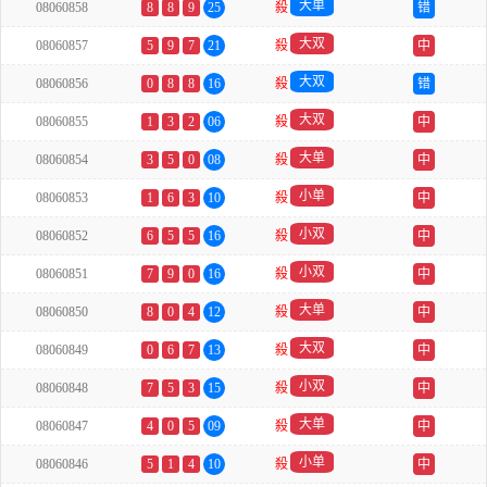
大单
08060858
8
8
9
25
殺
错
大双
08060857
5
9
7
21
殺
中
大双
08060856
0
8
8
16
殺
错
大双
08060855
1
3
2
06
殺
中
大单
08060854
3
5
0
08
殺
中
小单
08060853
1
6
3
10
殺
中
小双
08060852
6
5
5
16
殺
中
小双
08060851
7
9
0
16
殺
中
大单
08060850
8
0
4
12
殺
中
大双
08060849
0
6
7
13
殺
中
小双
08060848
7
5
3
15
殺
中
大单
08060847
4
0
5
09
殺
中
小单
08060846
5
1
4
10
殺
中