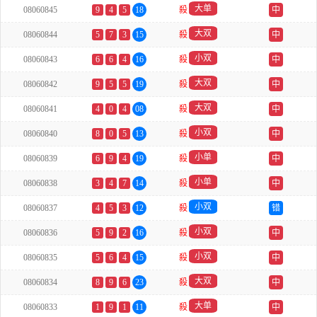
大单
08060845
9
4
5
18
殺
中
大双
08060844
5
7
3
15
殺
中
小双
08060843
6
6
4
16
殺
中
大双
08060842
9
5
5
19
殺
中
大双
08060841
4
0
4
08
殺
中
小双
08060840
8
0
5
13
殺
中
小单
08060839
6
9
4
19
殺
中
小单
08060838
3
4
7
14
殺
中
小双
08060837
4
5
3
12
殺
错
小双
08060836
5
9
2
16
殺
中
小双
08060835
5
6
4
15
殺
中
大双
08060834
8
9
6
23
殺
中
大单
08060833
1
9
1
11
殺
中