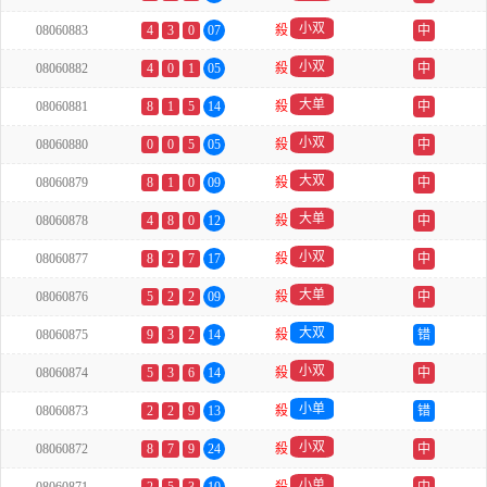
小双
08060883
4
3
0
07
殺
中
小双
08060882
4
0
1
05
殺
中
大单
08060881
8
1
5
14
殺
中
小双
08060880
0
0
5
05
殺
中
大双
08060879
8
1
0
09
殺
中
大单
08060878
4
8
0
12
殺
中
小双
08060877
8
2
7
17
殺
中
大单
08060876
5
2
2
09
殺
中
大双
08060875
9
3
2
14
殺
错
小双
08060874
5
3
6
14
殺
中
小单
08060873
2
2
9
13
殺
错
小双
08060872
8
7
9
24
殺
中
小单