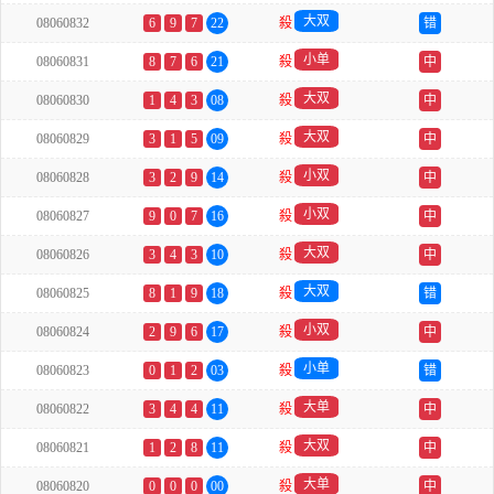
大双
08060832
6
9
7
22
殺
错
小单
08060831
8
7
6
21
殺
中
大双
08060830
1
4
3
08
殺
中
大双
08060829
3
1
5
09
殺
中
小双
08060828
3
2
9
14
殺
中
小双
08060827
9
0
7
16
殺
中
大双
08060826
3
4
3
10
殺
中
大双
08060825
8
1
9
18
殺
错
小双
08060824
2
9
6
17
殺
中
小单
08060823
0
1
2
03
殺
错
大单
08060822
3
4
4
11
殺
中
大双
08060821
1
2
8
11
殺
中
大单
08060820
0
0
0
00
殺
中