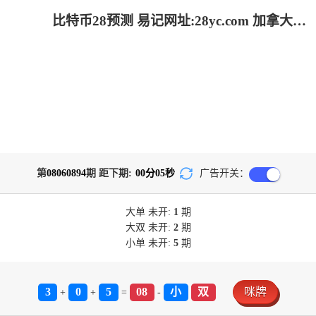
比特币28预测 易记网址:28yc.com 加拿大PC预测网-jnd预测网|PC2.8预测走势|加拿大28预测_极致火热优质的免费预测
第
08060894
期 距下期:
00
分
05
秒
广告开关：
大单
未开:
1
期
大双
未开:
2
期
小单
未开:
5
期
3
0
5
08
小
双
咪牌
+
+
=
-