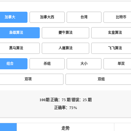
加拿大
加拿大西
台湾
比特币
枭雄算法
夔牛算法
玄皇算法
黑马算法
人屠算法
飞飞算法
组合
杀组
大小
单双
双项
双组
100期 正确：75 期 错误：25 期
正确率：75%
走势