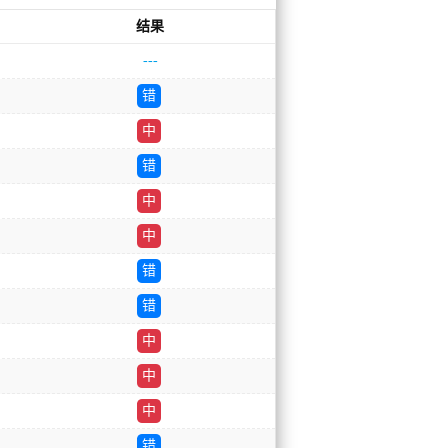
结果
---
错
中
错
中
中
错
错
中
中
中
错