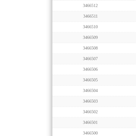
3466512
3466511
3466510
3466509
3466508
3466507
3466506
3466505
3466504
3466503
3466502
3466501
3466500