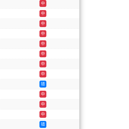
中
中
中
中
中
中
中
中
错
中
中
中
错