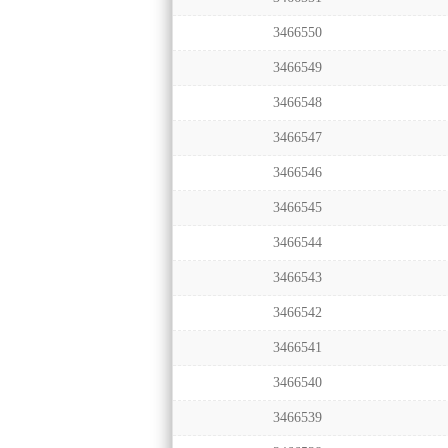
3466550
3466549
3466548
3466547
3466546
3466545
3466544
3466543
3466542
3466541
3466540
3466539