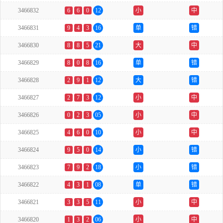
3466832
6
6
0
12
小
中
3466831
9
4
3
16
单
错
3466830
8
8
5
21
大
中
3466829
8
0
8
16
单
错
3466828
2
9
1
12
大
错
3466827
2
7
3
12
小
中
3466826
0
2
3
05
小
中
3466825
4
6
0
10
小
中
3466824
9
5
0
14
小
错
3466823
7
9
2
18
小
错
3466822
4
3
1
08
单
错
3466821
3
3
5
11
小
中
3466820
1
3
2
06
小
中