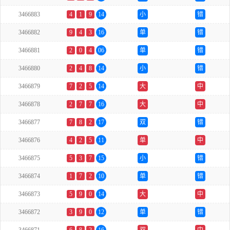
3466883
4
1
9
14
小
错
3466882
9
4
3
16
单
错
3466881
2
0
4
06
单
错
3466880
2
4
8
14
小
错
3466879
7
2
5
14
大
中
3466878
2
7
7
16
大
中
3466877
7
8
2
17
双
错
3466876
4
2
5
11
单
中
3466875
5
3
7
15
小
错
3466874
1
7
2
10
单
错
3466873
5
9
0
14
大
中
3466872
3
9
0
12
单
错