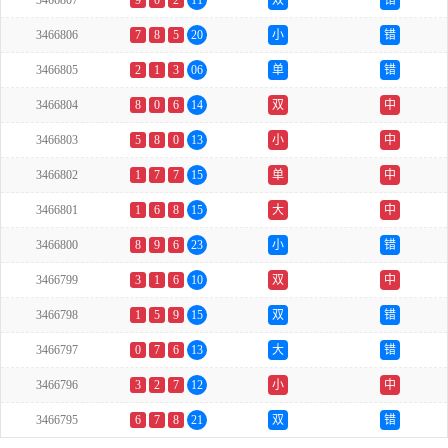
3466807
9
0
2
11
双
错
3466806
7
8
5
20
小
错
3466805
2
1
3
06
单
错
3466804
8
0
6
14
双
中
3466803
5
8
0
13
小
中
3466802
1
7
7
15
单
中
3466801
1
6
8
15
大
中
3466800
8
9
6
23
小
错
3466799
3
1
6
10
双
中
3466798
1
5
9
15
双
错
3466797
0
7
6
13
大
错
3466796
3
2
7
12
小
中
3466795
6
7
8
21
双
错