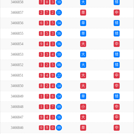
3466858
7
0
3
10
大
错
3466857
2
7
2
11
单
中
3466856
6
3
5
14
单
错
3466855
8
5
3
16
单
错
3466854
9
4
3
16
大
中
3466853
3
3
4
10
大
错
3466852
1
2
5
08
大
错
3466851
9
4
9
22
大
中
3466850
8
2
4
14
大
中
3466849
1
7
6
14
单
错
3466848
1
1
7
09
小
中
3466847
9
4
3
16
大
中
3466846
0
9
0
09
单
中