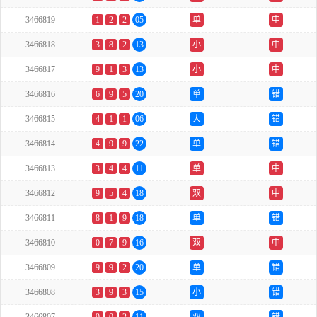
3466819
1
2
2
05
单
中
3466818
3
8
2
13
小
中
3466817
9
1
3
13
小
中
3466816
6
9
5
20
单
错
3466815
4
1
1
06
大
错
3466814
4
9
9
22
单
错
3466813
3
4
4
11
单
中
3466812
9
5
4
18
双
中
3466811
8
1
9
18
单
错
3466810
0
7
9
16
双
中
3466809
9
9
2
20
单
错
3466808
3
9
3
15
小
错