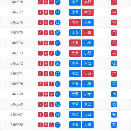
3466378
8
5
5
18
小单
大双
中
3466377
1
9
4
14
小单
大双
中
3466376
4
5
3
12
小双
大单
中
3466375
0
4
1
05
大双
小单
中
3466374
5
4
9
18
大双
小单
中
3466373
5
6
4
15
大单
小双
中
3466372
1
6
1
08
小单
大双
错
3466371
9
3
8
20
小单
大双
中
3466370
3
2
5
10
大双
小单
错
3466369
6
0
4
10
大双
小单
错
3466368
7
3
9
19
小单
大双
错
3466367
1
7
0
08
小单
大双
错
3466366
4
9
9
22
小双
大单
错