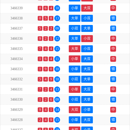
3466339
8
6
4
18
小单
大双
中
3466338
0
5
8
13
大单
小双
错
3466337
5
2
2
09
小双
大单
错
3466336
9
2
1
12
大单
小双
中
3466335
7
4
4
15
大单
小双
中
3466334
1
6
4
11
小单
大双
中
3466333
1
9
0
10
小单
大双
错
3466332
5
4
9
18
小双
大单
错
3466331
7
2
4
13
小单
大双
中
3466330
1
2
6
09
小双
大单
错
3466329
9
4
1
14
大双
小单
中
3466328
2
4
9
15
小单
大双
错