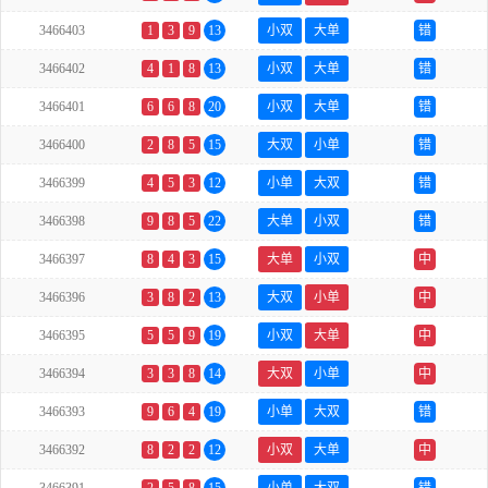
3466403
1
3
9
13
小双
大单
错
3466402
4
1
8
13
小双
大单
错
3466401
6
6
8
20
小双
大单
错
3466400
2
8
5
15
大双
小单
错
3466399
4
5
3
12
小单
大双
错
3466398
9
8
5
22
大单
小双
错
3466397
8
4
3
15
大单
小双
中
3466396
3
8
2
13
大双
小单
中
3466395
5
5
9
19
小双
大单
中
3466394
3
3
8
14
大双
小单
中
3466393
9
6
4
19
小单
大双
错
3466392
8
2
2
12
小双
大单
中