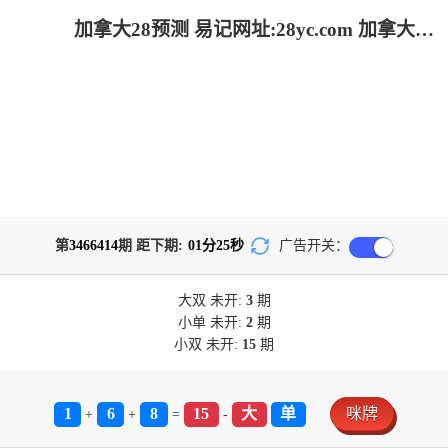
加拿大28预测 易记网址:28yc.com 加拿大PC预测网-jnd预测网|PC2.8预测走势|加拿大28预测_极致火热优质的免费预测
第
3466414
期 距下期:
01
分
25
秒
广告开关：
大双
未开:
3
期
小单
未开:
2
期
小双
未开:
15
期
1
6
8
15
大
单
咪牌
+
+
=
-