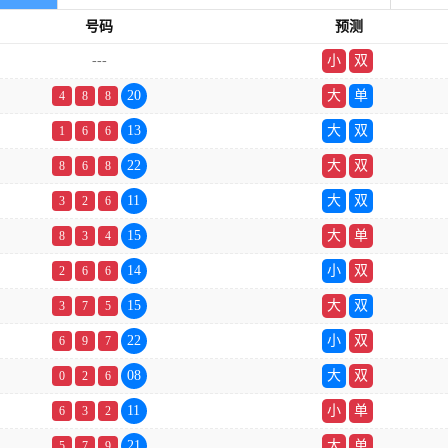
号码
预测
---
小
双
20
大
单
4
8
8
13
大
双
1
6
6
22
大
双
8
6
8
11
大
双
3
2
6
15
大
单
8
3
4
14
小
双
2
6
6
15
大
双
3
7
5
22
小
双
6
9
7
08
大
双
0
2
6
11
小
单
6
3
2
21
大
单
5
7
9