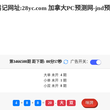
第
3466500
期 距下期:
00
分
57
秒
广告开关：
大单
未开:
4
期
小单
未开:
1
期
小双
未开:
8
期
4
+
8
+
8
=
20
-
大
双
咪牌