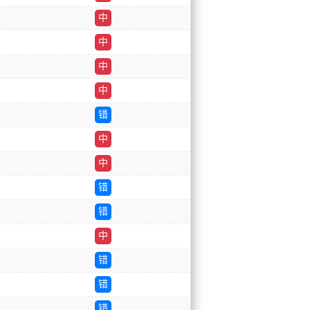
中
中
中
中
错
中
中
错
错
中
错
错
错