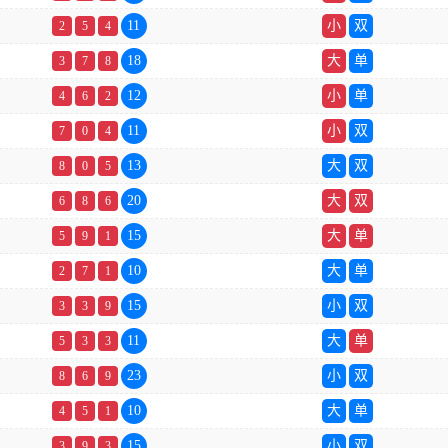
11
小
双
2
5
4
18
大
单
3
7
8
12
小
单
4
6
2
11
小
双
7
0
4
13
大
双
8
0
5
20
大
双
6
8
6
15
大
单
5
9
1
10
大
单
2
7
1
15
小
双
3
3
9
11
大
单
5
3
3
23
小
双
8
6
9
10
大
单
4
5
1
15
小
双
3
9
3