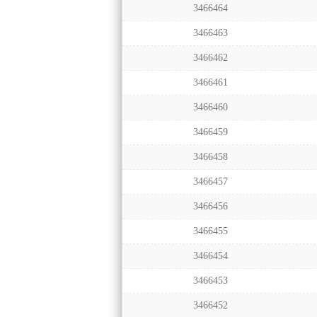
3466464
3466463
3466462
3466461
3466460
3466459
3466458
3466457
3466456
3466455
3466454
3466453
3466452