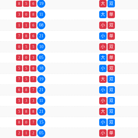
19
大
双
8
5
6
11
大
单
3
0
8
08
小
双
1
1
6
21
小
单
7
8
6
10
小
双
0
5
5
05
大
单
2
0
3
18
小
双
5
5
8
19
大
双
7
5
7
21
小
双
6
8
7
11
小
双
5
3
3
21
大
双
5
8
8
15
小
双
8
0
7
05
小
单
2
1
2