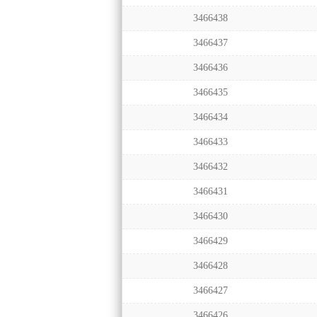
3466438
3466437
3466436
3466435
3466434
3466433
3466432
3466431
3466430
3466429
3466428
3466427
3466426