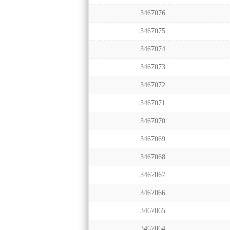
3467076
3467075
3467074
3467073
3467072
3467071
3467070
3467069
3467068
3467067
3467066
3467065
3467064