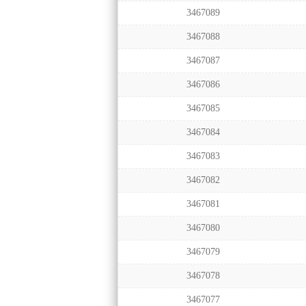
3467089
3467088
3467087
3467086
3467085
3467084
3467083
3467082
3467081
3467080
3467079
3467078
3467077