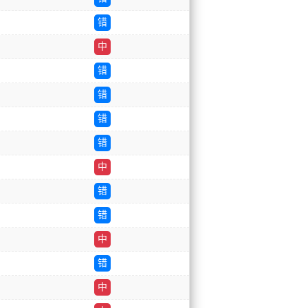
错
中
错
错
错
错
中
错
错
中
错
中