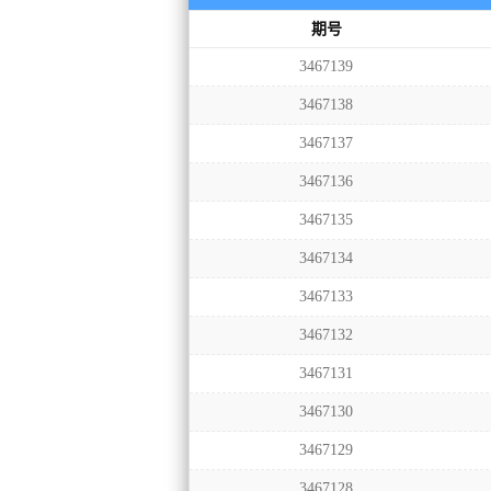
期号
3467139
3467138
3467137
3467136
3467135
3467134
3467133
3467132
3467131
3467130
3467129
3467128