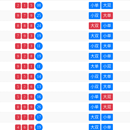
08
小单
大双
2
1
5
25
小双
大单
9
7
9
24
大双
小单
8
8
8
19
大双
小单
7
9
3
11
小双
大单
1
7
3
19
大双
小单
9
2
8
11
大单
小双
9
1
1
14
小双
大单
1
5
8
13
小双
大单
5
2
6
16
小单
大双
5
2
9
26
小单
大双
8
9
9
17
大双
小单
3
7
7
19
大双
小单
4
6
9