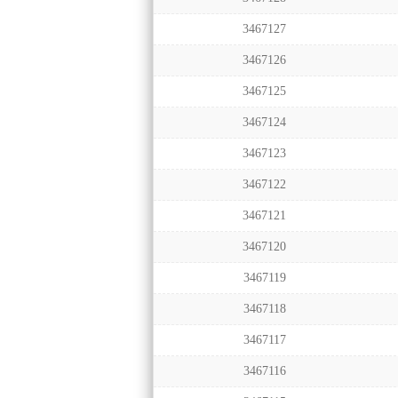
3467127
3467126
3467125
3467124
3467123
3467122
3467121
3467120
3467119
3467118
3467117
3467116