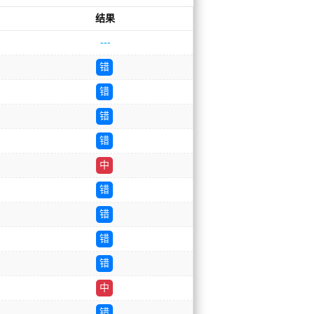
结果
---
错
错
错
错
中
错
错
错
错
中
错