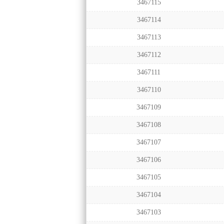
3467115
3467114
3467113
3467112
3467111
3467110
3467109
3467108
3467107
3467106
3467105
3467104
3467103