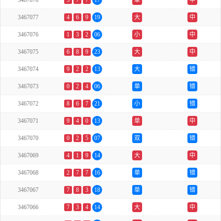
3467078
3
7
7
17
单
中
3467077
4
6
9
19
大
中
3467076
1
3
2
06
小
中
3467075
6
8
9
23
大
中
3467074
9
2
2
13
大
错
3467073
0
2
4
06
单
错
3467072
8
6
7
21
小
错
3467071
9
4
0
13
单
中
3467070
0
2
5
07
双
错
3467069
4
1
9
14
大
中
3467068
2
7
7
16
单
错
3467067
7
8
3
18
单
错
3467066
7
3
4
14
大
中