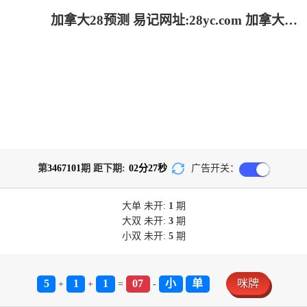
加拿大28预测 易记网址:28yc.com 加拿大PC预测网-jnd预测网|PC2.8预测走势|加拿大28预测_极致火热优质的免费预测
第
3467101
期 距下期:
02
分
27
秒
广告开关：
大单
未开:
1
期
大双
未开:
3
期
小双
未开:
5
期
5
1
1
07
小
单
咪牌
+
+
=
-