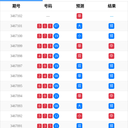
期号
号码
预测
结果
3467102
---
单
---
3467101
5
1
1
07
大
错
3467100
5
7
7
19
小
错
3467099
5
1
3
09
单
中
3467098
4
7
9
20
双
中
3467097
5
9
5
19
双
错
3467096
2
4
2
08
单
错
3467095
6
3
0
09
双
错
3467094
5
9
7
21
单
中
3467093
0
7
1
08
大
错
3467092
5
7
0
12
小
中
3467091
3
3
5
11
双
错