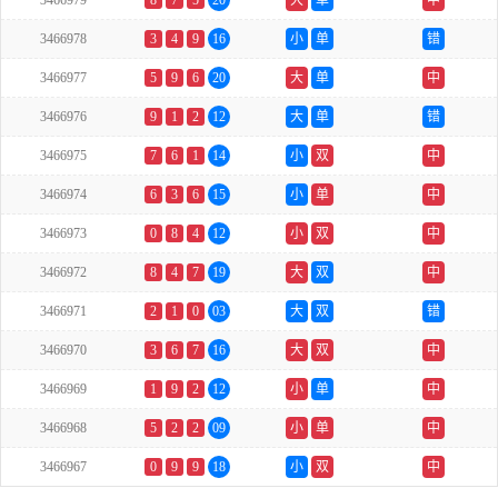
3466979
8
7
5
20
大
单
中
3466978
3
4
9
16
小
单
错
3466977
5
9
6
20
大
单
中
3466976
9
1
2
12
大
单
错
3466975
7
6
1
14
小
双
中
3466974
6
3
6
15
小
单
中
3466973
0
8
4
12
小
双
中
3466972
8
4
7
19
大
双
中
3466971
2
1
0
03
大
双
错
3466970
3
6
7
16
大
双
中
3466969
1
9
2
12
小
单
中
3466968
5
2
2
09
小
单
中
3466967
0
9
9
18
小
双
中