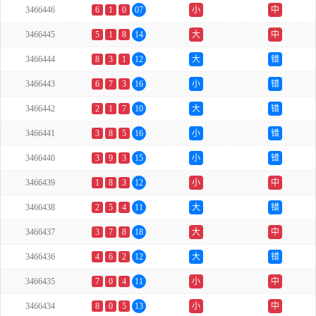
3466446
6
1
0
07
小
中
3466445
5
1
8
14
大
中
3466444
8
3
1
12
大
错
3466443
6
7
3
16
小
错
3466442
2
1
7
10
大
错
3466441
3
8
5
16
小
错
3466440
3
9
3
15
小
错
3466439
1
8
3
12
小
中
3466438
2
5
4
11
大
错
3466437
3
7
8
18
大
中
3466436
4
6
2
12
大
错
3466435
7
0
4
11
小
中
3466434
8
0
5
13
小
中