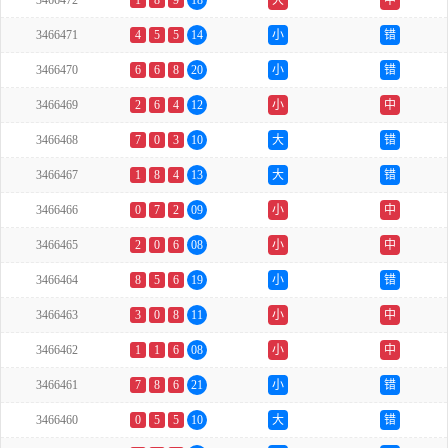
3466472
1
8
9
18
大
中
3466471
4
5
5
14
小
错
3466470
6
6
8
20
小
错
3466469
2
6
4
12
小
中
3466468
7
0
3
10
大
错
3466467
1
8
4
13
大
错
3466466
0
7
2
09
小
中
3466465
2
0
6
08
小
中
3466464
8
5
6
19
小
错
3466463
3
0
8
11
小
中
3466462
1
1
6
08
小
中
3466461
7
8
6
21
小
错
3466460
0
5
5
10
大
错