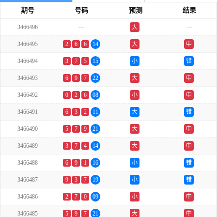
期号
号码
预测
结果
3466496
---
大
---
双
3466495
2
6
6
14
大
中
3466494
3
7
5
15
小
错
3466493
6
9
7
22
大
中
3466492
0
2
6
08
小
中
3466491
6
3
2
11
大
错
3466490
5
7
9
21
大
中
3466489
3
7
4
14
大
中
3466488
6
9
1
16
小
错
3466487
9
3
7
19
小
错
3466486
2
7
0
09
小
中
3466485
5
9
7
21
大
中