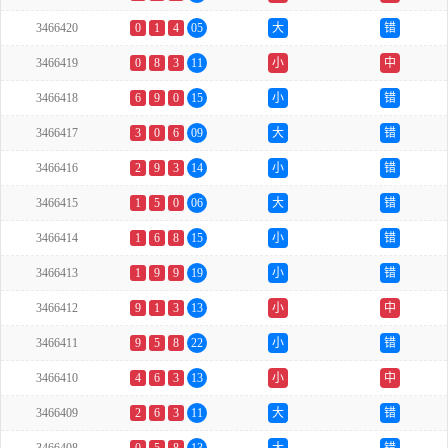
3466420
0
1
4
05
大
错
3466419
0
8
3
11
小
中
3466418
6
9
0
15
小
错
3466417
3
0
6
09
大
错
3466416
2
9
3
14
小
错
3466415
1
5
0
06
大
错
3466414
1
6
8
15
小
错
3466413
1
9
9
19
小
错
3466412
9
1
3
13
小
中
3466411
9
5
8
22
小
错
3466410
4
6
3
13
小
中
3466409
2
6
3
11
大
错