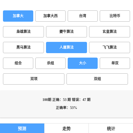
加拿大
加拿大西
台湾
比特币
枭雄算法
夔牛算法
玄皇算法
黑马算法
人屠算法
飞飞算法
组合
杀组
大小
单双
双项
双组
100期 正确：53 期 错误：47 期
正确率：53%
预测
走势
统计