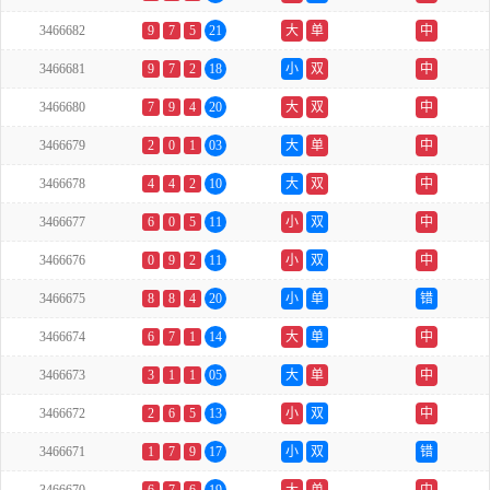
3466682
9
7
5
21
大
单
中
3466681
9
7
2
18
小
双
中
3466680
7
9
4
20
大
双
中
3466679
2
0
1
03
大
单
中
3466678
4
4
2
10
大
双
中
3466677
6
0
5
11
小
双
中
3466676
0
9
2
11
小
双
中
3466675
8
8
4
20
小
单
错
3466674
6
7
1
14
大
单
中
3466673
3
1
1
05
大
单
中
3466672
2
6
5
13
小
双
中
3466671
1
7
9
17
小
双
错