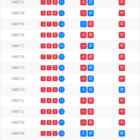
3466721
7
5
9
21
大
双
中
3466720
3
9
0
12
小
单
中
3466719
4
7
3
14
小
双
中
3466718
3
3
9
15
大
单
中
3466717
0
0
4
04
小
单
中
3466716
7
7
8
22
大
双
中
3466715
6
7
3
16
大
单
中
3466714
3
6
2
11
小
双
中
3466713
2
4
5
11
大
双
错
3466712
2
4
9
15
大
单
中
3466711
4
4
4
12
小
双
中
3466710
3
4
0
07
小
单
中
3466709
2
3
5
10
大
单
错