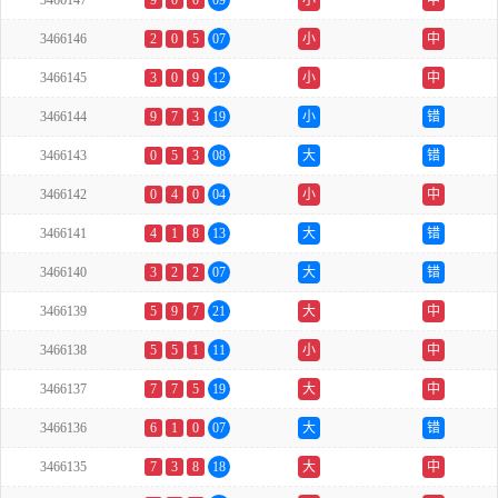
3466147
9
0
0
09
小
中
3466146
2
0
5
07
小
中
3466145
3
0
9
12
小
中
3466144
9
7
3
19
小
错
3466143
0
5
3
08
大
错
3466142
0
4
0
04
小
中
3466141
4
1
8
13
大
错
3466140
3
2
2
07
大
错
3466139
5
9
7
21
大
中
3466138
5
5
1
11
小
中
3466137
7
7
5
19
大
中
3466136
6
1
0
07
大
错
3466135
7
3
8
18
大
中