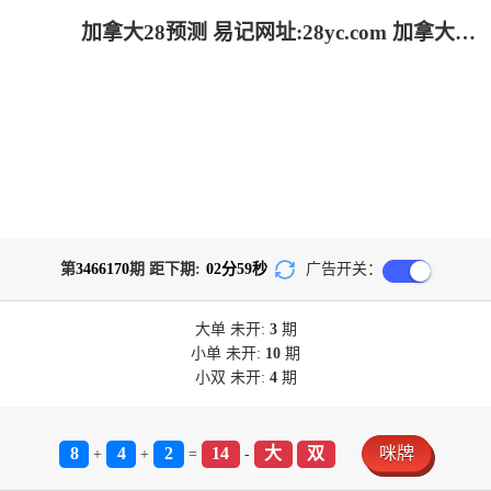
加拿大28预测 易记网址:28yc.com 加拿大PC预测网-jnd预测网|PC2.8预测走势|加拿大28预测_极致火热优质的免费预测
第
3466170
期 距下期:
02
分
59
秒
广告开关：
大单
未开:
3
期
小单
未开:
10
期
小双
未开:
4
期
8
4
2
14
大
双
咪牌
+
+
=
-