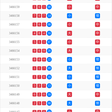
3466159
1
6
1
08
小
中
3466158
7
0
7
14
小
错
3466157
1
6
1
08
小
中
3466156
4
8
4
16
大
中
3466155
5
1
1
07
小
中
3466154
9
8
9
26
大
中
3466153
8
8
6
22
小
错
3466152
1
1
7
09
大
错
3466151
1
7
8
16
小
错
3466150
5
3
7
15
小
错
3466149
6
2
8
16
大
中
3466148
2
5
1
08
大
错