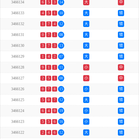
3466134
6
5
3
14
大
中
3466133
4
5
1
10
大
错
3466132
1
7
4
12
大
错
3466131
0
7
1
08
大
错
3466130
3
7
3
13
大
错
3466129
1
4
2
07
大
错
3466128
9
1
1
11
小
中
3466127
2
5
1
08
小
中
3466126
0
7
8
15
小
错
3466125
5
0
7
12
大
错
3466124
6
4
9
19
小
错
3466123
5
5
6
16
小
错
3466122
2
4
6
12
大
错