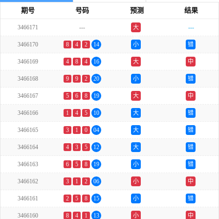
期号
号码
预测
结果
3466171
---
大
---
双
3466170
8
4
2
14
小
错
3466169
4
8
4
16
大
中
3466168
9
9
2
20
小
错
3466167
5
6
8
19
大
中
3466166
1
4
5
10
大
错
3466165
3
1
0
04
大
错
3466164
4
3
5
12
大
错
3466163
6
5
8
19
小
错
3466162
3
1
2
06
小
中
3466161
2
5
8
15
小
错
3466160
8
4
1
13
小
中