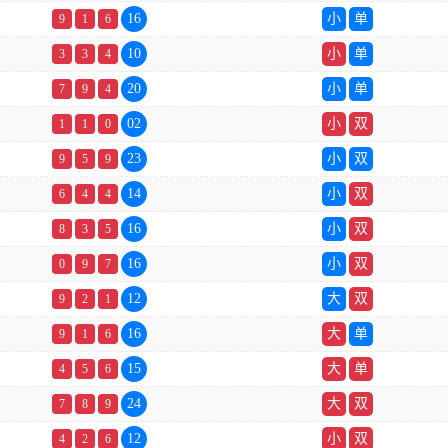
16
小
单
9
1
6
10
小
单
3
3
4
20
小
单
7
9
4
02
小
双
1
1
0
23
小
双
9
5
9
14
小
双
6
4
4
16
小
双
8
3
5
16
小
双
0
9
7
12
大
双
9
2
1
16
大
单
9
1
6
15
大
单
4
5
6
24
大
双
7
8
9
12
小
双
4
2
6