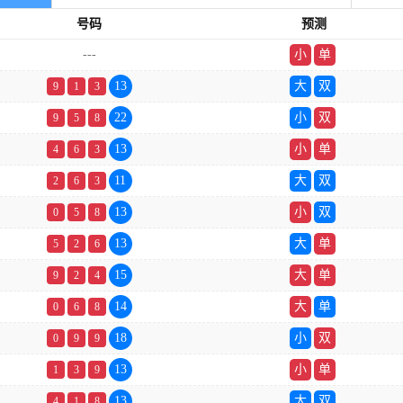
号码
预测
---
小
单
13
大
双
9
1
3
22
小
双
9
5
8
13
小
单
4
6
3
11
大
双
2
6
3
13
小
双
0
5
8
13
大
单
5
2
6
15
大
单
9
2
4
14
大
单
0
6
8
18
小
双
0
9
9
13
小
单
1
3
9
13
大
双
4
1
8