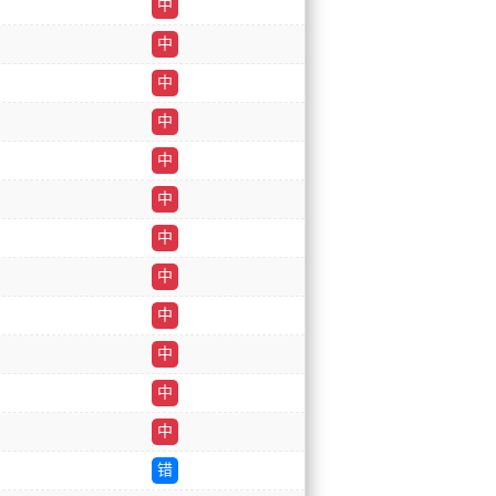
中
中
中
中
中
中
中
中
中
中
中
中
错