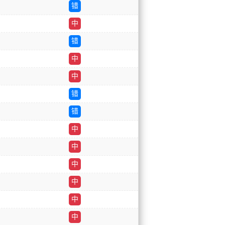
错
中
错
中
中
错
错
中
中
中
中
中
中