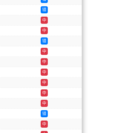
错
中
中
错
中
中
中
中
中
中
错
中