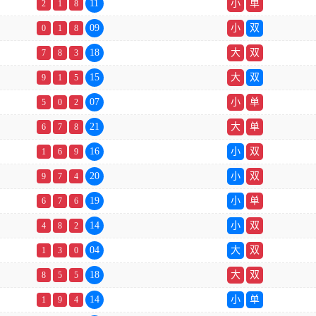
11
小
单
2
1
8
09
小
双
0
1
8
18
大
双
7
8
3
15
大
双
9
1
5
07
小
单
5
0
2
21
大
单
6
7
8
16
小
双
1
6
9
20
小
双
9
7
4
19
小
单
6
7
6
14
小
双
4
8
2
04
大
双
1
3
0
18
大
双
8
5
5
14
小
单
1
9
4