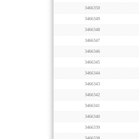
3466350
3466349
3466348
3466347
3466346
3466345
3466344
3466343
3466342
3466341
3466340
3466339
3466338