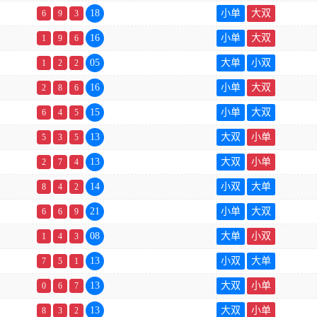
18
小单
大双
6
9
3
16
小单
大双
1
9
6
05
大单
小双
1
2
2
16
小单
大双
2
8
6
15
小单
大双
6
4
5
13
大双
小单
5
3
5
13
大双
小单
2
7
4
14
小双
大单
8
4
2
21
小单
大双
6
6
9
08
大单
小双
1
4
3
13
小双
大单
7
5
1
13
大双
小单
0
6
7
13
大双
小单
8
3
2