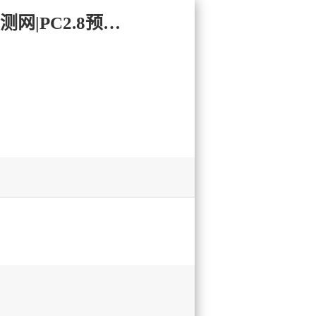
加拿大28预测 易记网址:28yc.com 加拿大PC预测网-jnd预测网|PC2.8预测走势|加拿大28预测_极致火热优质的免费预测