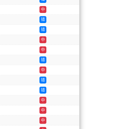
中
错
错
中
中
错
中
错
错
中
中
中