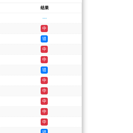
结果
---
中
错
中
中
错
中
中
中
中
中
错