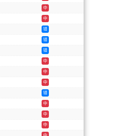
中
中
错
错
错
中
中
中
错
中
中
中
中