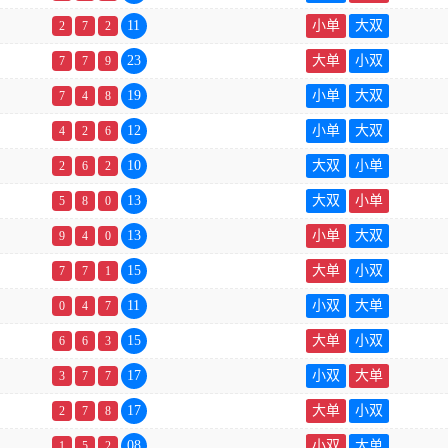
11
小单
大双
2
7
2
23
大单
小双
7
7
9
19
小单
大双
7
4
8
12
小单
大双
4
2
6
10
大双
小单
2
6
2
13
大双
小单
5
8
0
13
小单
大双
9
4
0
15
大单
小双
7
7
1
11
小双
大单
0
4
7
15
大单
小双
6
6
3
17
小双
大单
3
7
7
17
大单
小双
2
7
8
08
小双
大单
1
5
2