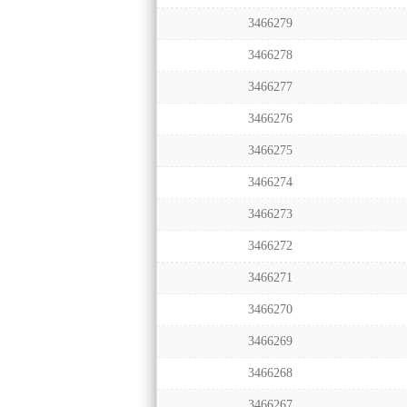
3466279
3466278
3466277
3466276
3466275
3466274
3466273
3466272
3466271
3466270
3466269
3466268
3466267