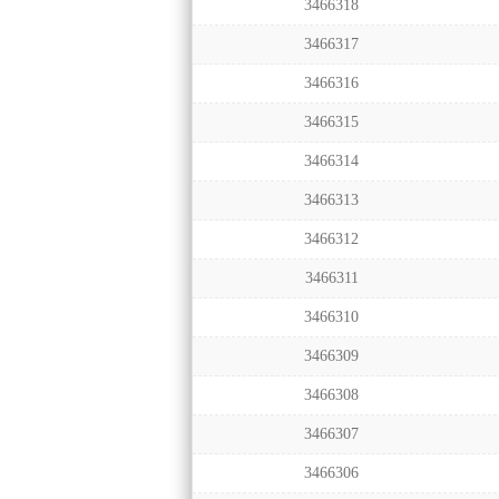
3466318
3466317
3466316
3466315
3466314
3466313
3466312
3466311
3466310
3466309
3466308
3466307
3466306