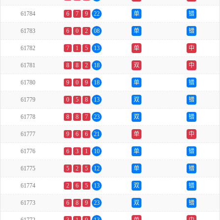
61784
6
7
9
22
单
错
61783
6
0
2
08
单
错
61782
7
1
5
13
单
中
61781
8
8
2
18
双
中
61780
9
0
9
18
单
错
61779
0
5
8
13
双
错
61778
8
8
7
23
双
错
61777
9
6
6
21
单
中
61776
6
3
1
10
单
错
61775
5
2
5
12
单
错
61774
2
6
5
13
双
错
61773
6
8
9
23
双
错