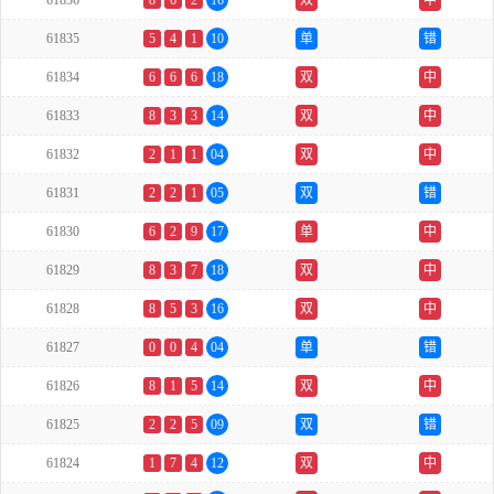
61836
8
6
2
16
双
中
61835
5
4
1
10
单
错
61834
6
6
6
18
双
中
61833
8
3
3
14
双
中
61832
2
1
1
04
双
中
61831
2
2
1
05
双
错
61830
6
2
9
17
单
中
61829
8
3
7
18
双
中
61828
8
5
3
16
双
中
61827
0
0
4
04
单
错
61826
8
1
5
14
双
中
61825
2
2
5
09
双
错
61824
1
7
4
12
双
中