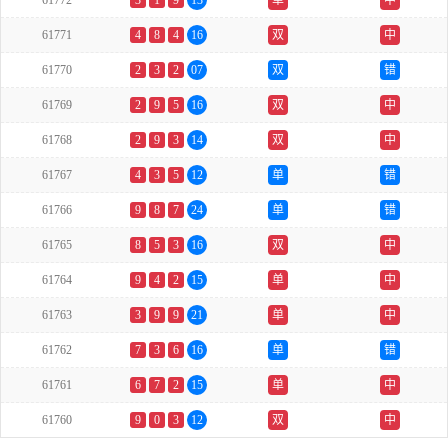
61772
3
1
9
13
单
中
61771
4
8
4
16
双
中
61770
2
3
2
07
双
错
61769
2
9
5
16
双
中
61768
2
9
3
14
双
中
61767
4
3
5
12
单
错
61766
9
8
7
24
单
错
61765
8
5
3
16
双
中
61764
9
4
2
15
单
中
61763
3
9
9
21
单
中
61762
7
3
6
16
单
错
61761
6
7
2
15
单
中
61760
9
0
3
12
双
中