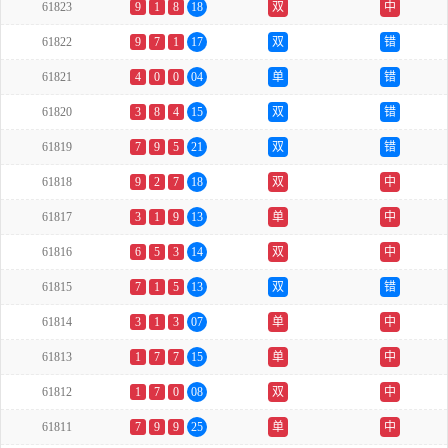
61823
9
1
8
18
双
中
61822
9
7
1
17
双
错
61821
4
0
0
04
单
错
61820
3
8
4
15
双
错
61819
7
9
5
21
双
错
61818
9
2
7
18
双
中
61817
3
1
9
13
单
中
61816
6
5
3
14
双
中
61815
7
1
5
13
双
错
61814
3
1
3
07
单
中
61813
1
7
7
15
单
中
61812
1
7
0
08
双
中
61811
7
9
9
25
单
中