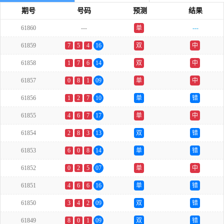
期号
号码
预测
结果
61860
---
单
---
61859
7
5
4
16
双
中
61858
1
7
6
14
双
中
61857
0
8
1
09
单
中
61856
1
2
7
10
单
错
61855
4
6
7
17
单
中
61854
2
8
3
13
双
错
61853
6
0
8
14
单
错
61852
0
2
5
07
单
中
61851
4
6
6
16
单
错
61850
3
4
2
09
双
错
61849
8
0
1
09
双
错