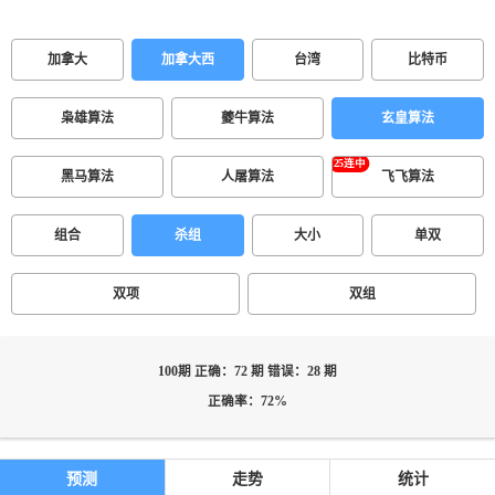
加拿大
加拿大西
台湾
比特币
枭雄算法
夔牛算法
玄皇算法
黑马算法
人屠算法
飞飞算法
组合
杀组
大小
单双
双项
双组
100期 正确：72 期 错误：28 期
正确率：72%
预测
走势
统计