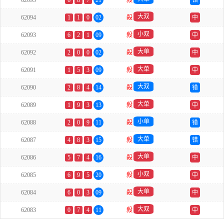
62095
6
8
7
21
殺
错
大双
62094
1
1
0
02
殺
中
小双
62093
6
2
1
09
殺
中
大单
62092
2
0
0
02
殺
中
大单
62091
1
5
3
09
殺
中
大双
62090
2
8
4
14
殺
错
大单
62089
1
9
3
13
殺
中
小单
62088
2
0
9
11
殺
错
大单
62087
4
8
3
15
殺
错
大单
62086
5
7
4
16
殺
中
小双
62085
6
9
5
20
殺
中
大单
62084
6
0
3
09
殺
中
大双
62083
0
7
4
11
殺
中