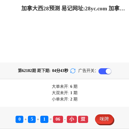
加拿大西28预测 易记网址:28yc.com 加拿大PC预测网-jnd预测网|PC2.8预测走势|加拿大28预测_极致火热优质的免费预测
第
62182
期 距下期:
04
分
42
秒
广告开关：
大单
未开:
6
期
大双
未开:
1
期
小单
未开:
2
期
0
5
1
06
小
双
咪牌
+
+
=
-