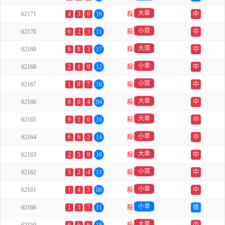
大单
62171
4
3
9
16
殺
中
小双
62170
6
2
3
11
殺
中
大双
62169
6
8
3
17
殺
中
小单
62168
2
1
9
12
殺
中
小双
62167
1
8
7
16
殺
中
大单
62166
0
0
4
04
殺
中
大单
62165
9
1
6
16
殺
中
小单
62164
6
6
2
14
殺
中
大单
62163
2
5
9
16
殺
中
小双
62162
5
2
4
11
殺
中
小单
62161
1
4
3
08
殺
中
小单
62160
1
3
7
11
殺
错
大单