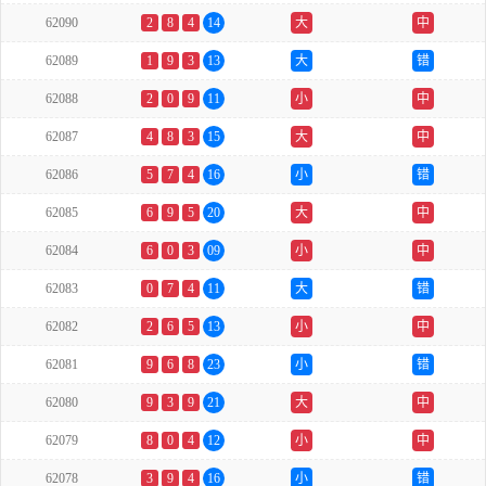
62090
2
8
4
14
大
中
62089
1
9
3
13
大
错
62088
2
0
9
11
小
中
62087
4
8
3
15
大
中
62086
5
7
4
16
小
错
62085
6
9
5
20
大
中
62084
6
0
3
09
小
中
62083
0
7
4
11
大
错
62082
2
6
5
13
小
中
62081
9
6
8
23
小
错
62080
9
3
9
21
大
中
62079
8
0
4
12
小
中
62078
3
9
4
16
小
错