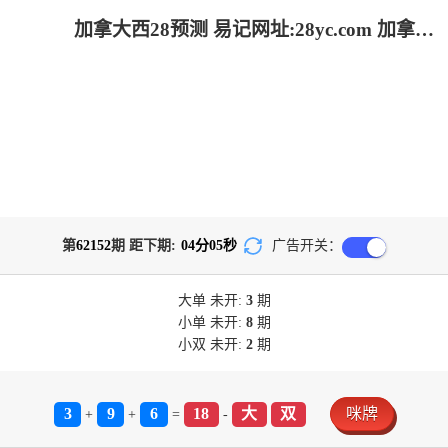
加拿大西28预测 易记网址:28yc.com 加拿大PC预测网-jnd预测网|PC2.8预测走势|加拿大28预测_极致火热优质的免费预测
第
62152
期 距下期:
04
分
05
秒
广告开关：
大单
未开:
3
期
小单
未开:
8
期
小双
未开:
2
期
3
9
6
18
大
双
咪牌
+
+
=
-