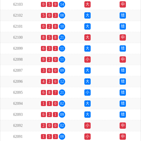
62103
0
5
9
14
大
中
62102
5
0
3
08
大
错
62101
0
2
8
10
大
错
62100
8
5
8
21
大
中
62099
6
3
2
11
大
错
62098
9
2
0
11
小
中
62097
3
6
0
09
大
错
62096
4
2
6
12
大
错
62095
6
8
7
21
小
错
62094
1
1
0
02
大
错
62093
6
2
1
09
大
错
62092
2
0
0
02
小
中
62091
1
5
3
09
小
中