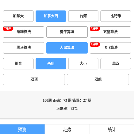
加拿大
加拿大西
台湾
比特币
枭雄算法
夔牛算法
玄皇算法
黑马算法
人屠算法
飞飞算法
组合
杀组
大小
单双
双项
双组
100期 正确：73 期 错误：27 期
正确率：73%
预测
走势
统计