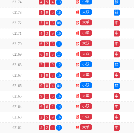
小单
62174
4
5
4
13
殺
错
大双
62173
4
9
5
18
殺
错
大单
62172
5
0
3
08
殺
中
小单
62171
4
3
9
16
殺
中
大双
62170
6
2
3
11
殺
中
大双
62169
6
8
3
17
殺
中
小双
62168
2
1
9
12
殺
错
大单
62167
1
8
7
16
殺
中
小双
62166
0
0
4
04
殺
错
大单
62165
9
1
6
16
殺
中
小双
62164
6
6
2
14
殺
中
小双
62163
2
5
9
16
殺
中
大单
62162
5
2
4
11
殺
中