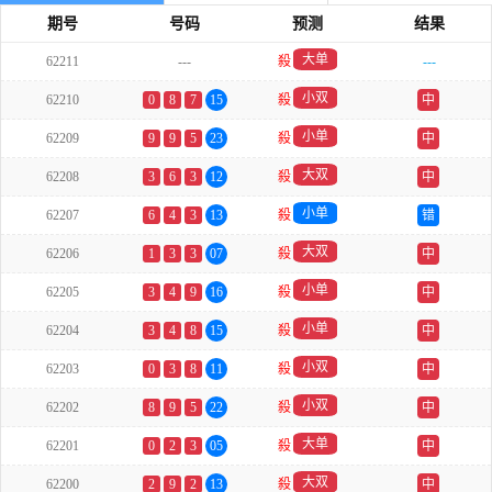
期号
号码
预测
结果
大单
62211
---
殺
---
小双
62210
0
8
7
15
殺
中
小单
62209
9
9
5
23
殺
中
大双
62208
3
6
3
12
殺
中
小单
62207
6
4
3
13
殺
错
大双
62206
1
3
3
07
殺
中
小单
62205
3
4
9
16
殺
中
小单
62204
3
4
8
15
殺
中
小双
62203
0
3
8
11
殺
中
小双
62202
8
9
5
22
殺
中
大单
62201
0
2
3
05
殺
中
大双
62200
2
9
2
13
殺
中