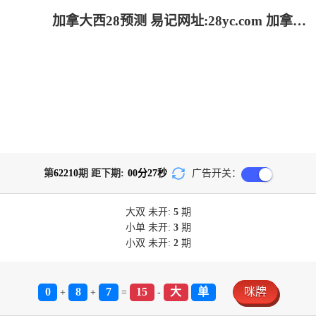
加拿大西28预测 易记网址:28yc.com 加拿大PC预测网-jnd预测网|PC2.8预测走势|加拿大28预测_极致火热优质的免费预测
第
62210
期 距下期:
00
分
27
秒
广告开关：
大双
未开:
5
期
小单
未开:
3
期
小双
未开:
2
期
0
8
7
15
大
单
咪牌
+
+
=
-