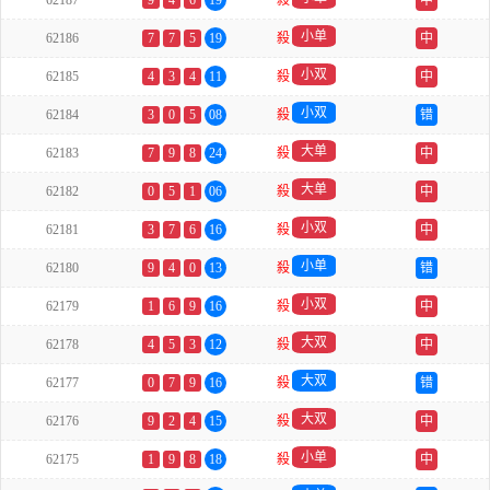
62187
9
4
6
19
殺
中
小单
62186
7
7
5
19
殺
中
小双
62185
4
3
4
11
殺
中
小双
62184
3
0
5
08
殺
错
大单
62183
7
9
8
24
殺
中
大单
62182
0
5
1
06
殺
中
小双
62181
3
7
6
16
殺
中
小单
62180
9
4
0
13
殺
错
小双
62179
1
6
9
16
殺
中
大双
62178
4
5
3
12
殺
中
大双
62177
0
7
9
16
殺
错
大双
62176
9
2
4
15
殺
中
小单
62175
1
9
8
18
殺
中