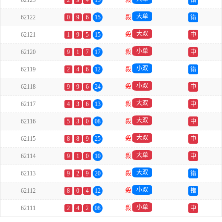
62123
2
9
4
15
殺
错
大单
62122
0
9
6
15
殺
错
大双
62121
1
9
5
15
殺
中
小单
62120
9
1
7
17
殺
中
小双
62119
2
4
6
12
殺
错
小双
62118
9
9
6
24
殺
中
大双
62117
4
3
6
13
殺
中
大双
62116
5
3
0
08
殺
中
大双
62115
8
8
9
25
殺
中
大单
62114
9
1
0
10
殺
中
大双
62113
9
2
9
20
殺
错
小双
62112
8
0
4
12
殺
错
小单
62111
2
4
2
08
殺
中