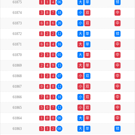
61875
1
1
4
06
大
单
错
61874
3
8
7
18
小
双
中
61873
6
8
6
20
小
双
中
61872
8
2
2
12
大
单
错
61871
6
6
4
16
大
单
中
61870
2
3
0
05
大
单
中
61869
2
4
9
15
大
单
中
61868
1
2
4
07
小
双
中
61867
0
4
8
12
小
双
中
61866
7
8
3
18
小
双
中
61865
5
0
7
12
小
双
中
61864
1
0
8
09
大
单
中
61863
5
1
2
08
大
单
错