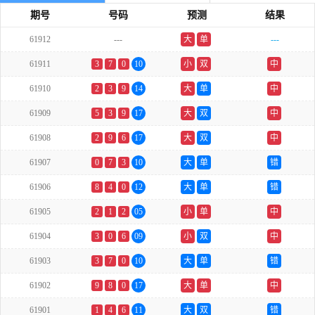
期号
号码
预测
结果
61912
---
大
单
---
61911
3
7
0
10
小
双
中
61910
2
3
9
14
大
单
中
61909
5
3
9
17
大
双
中
61908
2
9
6
17
大
双
中
61907
0
7
3
10
大
单
错
61906
8
4
0
12
大
单
错
61905
2
1
2
05
小
单
中
61904
3
0
6
09
小
双
中
61903
3
7
0
10
大
单
错
61902
9
8
0
17
大
单
中
61901
1
4
6
11
大
双
错