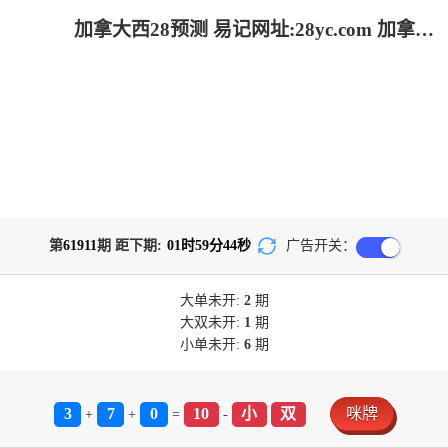
加拿大西28预测 易记网址:28yc.com 加拿大PC预测网-jnd预测网|PC2.8预测走势|加拿大28预测_极致火热优质的免费预测
第
61911
期 距下期:
01
时
59
分
44
秒
广告开关：
大单
未开:
2
期
大双
未开:
1
期
小单
未开:
6
期
3
7
0
10
小
双
咪牌
+
+
=
-