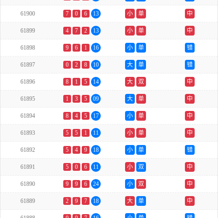
61900
7
0
6
13
小
单
中
61899
4
7
2
13
小
单
中
61898
9
6
1
16
小
单
错
61897
0
2
8
10
大
单
错
61896
8
1
5
14
大
双
中
61895
1
3
5
09
大
单
中
61894
8
4
5
17
小
单
中
61893
5
5
1
11
小
单
中
61892
5
4
9
18
小
单
错
61891
5
0
6
11
小
双
中
61890
9
9
6
24
小
双
中
61889
2
9
7
18
大
单
中