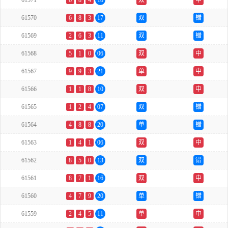
61571
6
8
4
18
双
中
61570
6
8
3
17
双
错
61569
2
6
3
11
双
错
61568
5
1
0
06
双
中
61567
9
9
3
21
单
中
61566
1
1
8
10
双
中
61565
1
2
4
07
双
错
61564
4
8
8
20
单
错
61563
1
4
1
06
双
中
61562
8
5
0
13
双
错
61561
8
7
1
16
双
中
61560
4
7
9
20
单
错
61559
2
4
5
11
单
中