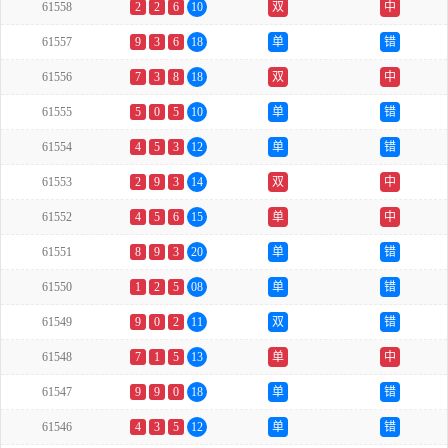
61558
2
2
6
10
双
中
61557
9
3
6
18
单
错
61556
7
3
8
18
双
中
61555
5
0
5
10
单
错
61554
4
5
3
12
单
错
61553
2
9
3
14
双
中
61552
4
5
6
15
单
中
61551
8
9
3
20
单
错
61550
1
2
5
08
单
错
61549
9
0
2
11
双
错
61548
7
1
5
13
单
中
61547
9
9
0
18
单
错
61546
4
3
5
12
单
错