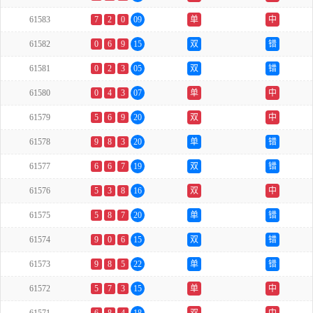
61583
7
2
0
09
单
中
61582
0
6
9
15
双
错
61581
0
2
3
05
双
错
61580
0
4
3
07
单
中
61579
5
6
9
20
双
中
61578
9
8
3
20
单
错
61577
6
6
7
19
双
错
61576
5
3
8
16
双
中
61575
5
8
7
20
单
错
61574
9
0
6
15
双
错
61573
9
8
5
22
单
错
61572
5
7
3
15
单
中