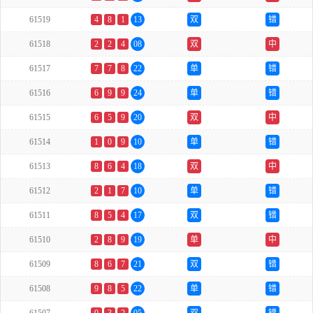
61519
4
8
1
13
双
错
61518
2
2
4
08
双
中
61517
7
7
8
22
单
错
61516
6
9
9
24
单
错
61515
6
5
9
20
双
中
61514
1
0
9
10
单
错
61513
8
6
4
18
双
中
61512
2
1
7
10
单
错
61511
8
5
4
17
双
错
61510
2
8
9
19
单
中
61509
8
6
7
21
双
错
61508
9
8
5
22
单
错