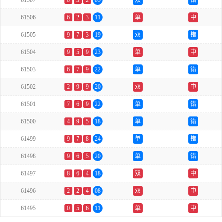
61507
0
3
2
05
双
错
61506
6
2
3
11
单
中
61505
9
7
3
19
双
错
61504
9
5
9
23
单
中
61503
6
7
9
22
单
错
61502
2
9
9
20
双
中
61501
7
6
9
22
单
错
61500
4
9
5
18
单
错
61499
9
7
8
24
单
错
61498
9
6
5
20
单
错
61497
8
6
4
18
双
中
61496
2
2
4
08
双
中
61495
0
5
6
11
单
中