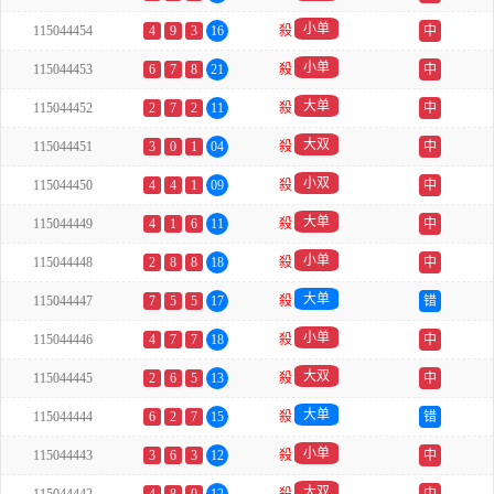
小单
115044454
4
9
3
16
殺
中
小单
115044453
6
7
8
21
殺
中
大单
115044452
2
7
2
11
殺
中
大双
115044451
3
0
1
04
殺
中
小双
115044450
4
4
1
09
殺
中
大单
115044449
4
1
6
11
殺
中
小单
115044448
2
8
8
18
殺
中
大单
115044447
7
5
5
17
殺
错
小单
115044446
4
7
7
18
殺
中
大双
115044445
2
6
5
13
殺
中
大单
115044444
6
2
7
15
殺
错
小单
115044443
3
6
3
12
殺
中
大双