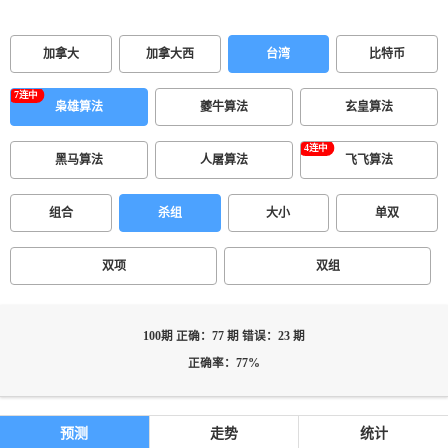
加拿大
加拿大西
台湾
比特币
枭雄算法
夔牛算法
玄皇算法
黑马算法
人屠算法
飞飞算法
组合
杀组
大小
单双
双项
双组
100期 正确：77 期 错误：23 期
正确率：77%
预测
走势
统计