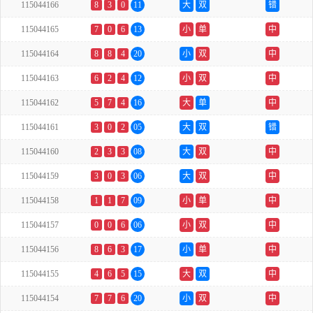
115044166
8
3
0
11
大
双
错
115044165
7
0
6
13
小
单
中
115044164
8
8
4
20
小
双
中
115044163
6
2
4
12
小
双
中
115044162
5
7
4
16
大
单
中
115044161
3
0
2
05
大
双
错
115044160
2
3
3
08
大
双
中
115044159
3
0
3
06
大
双
中
115044158
1
1
7
09
小
单
中
115044157
0
0
6
06
小
双
中
115044156
8
6
3
17
小
单
中
115044155
4
6
5
15
大
双
中
115044154
7
7
6
20
小
双
中