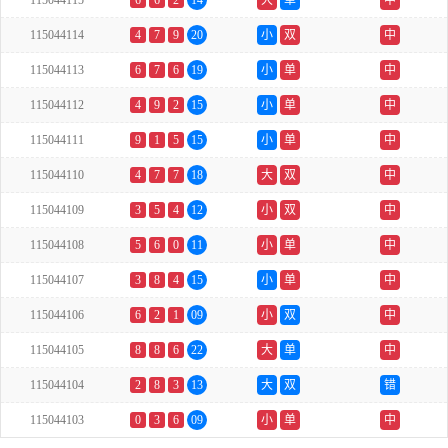
115044115
6
6
2
14
大
单
中
115044114
4
7
9
20
小
双
中
115044113
6
7
6
19
小
单
中
115044112
4
9
2
15
小
单
中
115044111
9
1
5
15
小
单
中
115044110
4
7
7
18
大
双
中
115044109
3
5
4
12
小
双
中
115044108
5
6
0
11
小
单
中
115044107
3
8
4
15
小
单
中
115044106
6
2
1
09
小
双
中
115044105
8
8
6
22
大
单
中
115044104
2
8
3
13
大
双
错
115044103
0
3
6
09
小
单
中