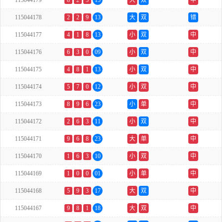
115044179
8
2
5
15
大
双
中
115044178
2
2
9
13
大
双
错
115044177
4
1
8
13
小
双
中
115044176
6
3
0
09
小
双
中
115044175
4
8
1
13
小
双
中
115044174
5
7
0
12
小
双
中
115044173
8
9
6
23
小
单
中
115044172
2
6
3
11
小
双
中
115044171
9
6
8
23
大
单
中
115044170
1
6
3
10
小
双
中
115044169
1
0
0
01
小
单
中
115044168
5
9
3
17
大
双
中
115044167
9
8
1
18
大
双
中