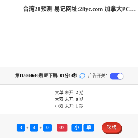
台湾28预测 易记网址:28yc.com 加拿大PC预测网-jnd预测网|PC2.8预测走势|加拿大28预测_极致火热优质的免费预测
第
115044640
期 距下期:
01
分
14
秒
广告开关：
大单
未开:
2
期
大双
未开:
8
期
小双
未开:
1
期
3
4
0
07
小
单
咪牌
+
+
=
-