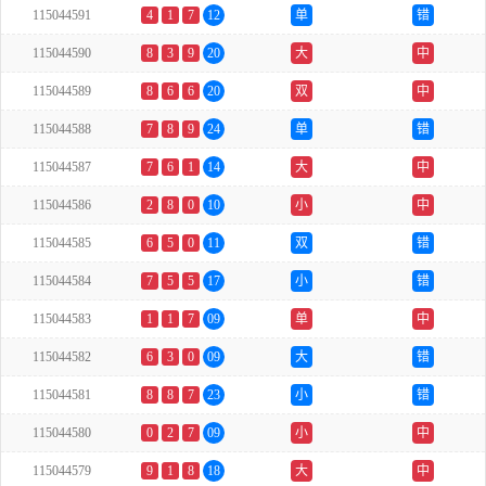
115044591
4
1
7
12
单
错
115044590
8
3
9
20
大
中
115044589
8
6
6
20
双
中
115044588
7
8
9
24
单
错
115044587
7
6
1
14
大
中
115044586
2
8
0
10
小
中
115044585
6
5
0
11
双
错
115044584
7
5
5
17
小
错
115044583
1
1
7
09
单
中
115044582
6
3
0
09
大
错
115044581
8
8
7
23
小
错
115044580
0
2
7
09
小
中
115044579
9
1
8
18
大
中