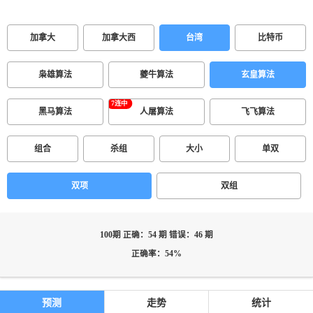
加拿大
加拿大西
台湾
比特币
枭雄算法
夔牛算法
玄皇算法
黑马算法
人屠算法
飞飞算法
组合
杀组
大小
单双
双项
双组
100期 正确：54 期 错误：46 期
正确率：54%
预测
走势
统计