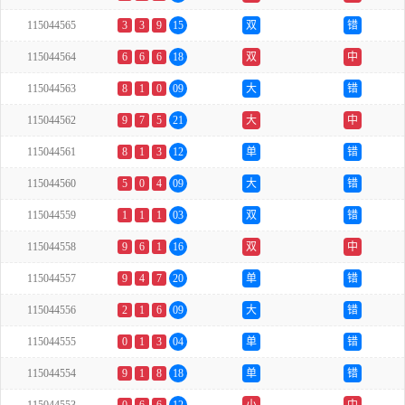
115044565
3
3
9
15
双
错
115044564
6
6
6
18
双
中
115044563
8
1
0
09
大
错
115044562
9
7
5
21
大
中
115044561
8
1
3
12
单
错
115044560
5
0
4
09
大
错
115044559
1
1
1
03
双
错
115044558
9
6
1
16
双
中
115044557
9
4
7
20
单
错
115044556
2
1
6
09
大
错
115044555
0
1
3
04
单
错
115044554
9
1
8
18
单
错