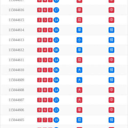
115044617
6
4
3
13
单
中
115044616
9
6
2
17
单
中
115044615
1
5
8
14
双
中
115044614
9
1
6
16
单
错
115044613
8
9
4
21
小
错
115044612
3
4
1
08
单
错
115044611
5
3
6
14
双
中
115044610
0
1
5
06
大
错
115044609
2
0
2
04
大
错
115044608
5
8
1
14
大
中
115044607
5
9
7
21
大
中
115044606
9
6
8
23
单
中
115044605
7
7
5
19
双
错