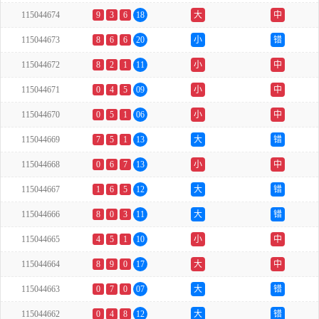
115044674
9
3
6
18
大
中
115044673
8
6
6
20
小
错
115044672
8
2
1
11
小
中
115044671
0
4
5
09
小
中
115044670
0
5
1
06
小
中
115044669
7
5
1
13
大
错
115044668
0
6
7
13
小
中
115044667
1
6
5
12
大
错
115044666
8
0
3
11
大
错
115044665
4
5
1
10
小
中
115044664
8
9
0
17
大
中
115044663
0
7
0
07
大
错
115044662
0
4
8
12
大
错