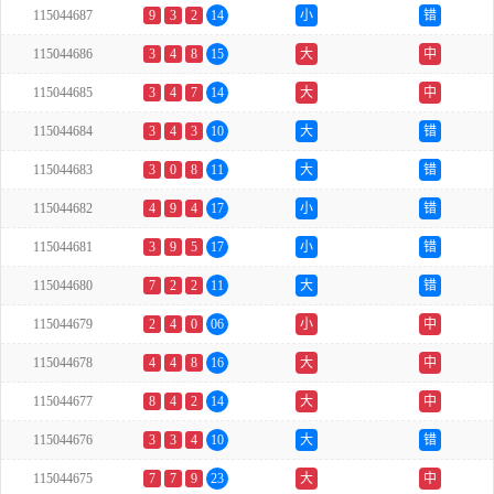
115044687
9
3
2
14
小
错
115044686
3
4
8
15
大
中
115044685
3
4
7
14
大
中
115044684
3
4
3
10
大
错
115044683
3
0
8
11
大
错
115044682
4
9
4
17
小
错
115044681
3
9
5
17
小
错
115044680
7
2
2
11
大
错
115044679
2
4
0
06
小
中
115044678
4
4
8
16
大
中
115044677
8
4
2
14
大
中
115044676
3
3
4
10
大
错
115044675
7
7
9
23
大
中