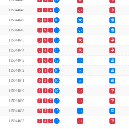
115044649
7
9
5
21
大
中
115044648
2
7
4
13
小
中
115044647
5
0
3
08
大
错
115044646
3
9
3
15
小
错
115044645
3
9
3
15
大
中
115044644
2
4
8
14
大
中
115044643
7
6
5
18
小
错
115044642
0
4
0
04
大
错
115044641
0
2
4
06
大
错
115044640
3
4
0
07
小
中
115044639
1
4
7
12
小
中
115044638
9
5
1
15
小
错
115044637
2
4
7
13
小
中