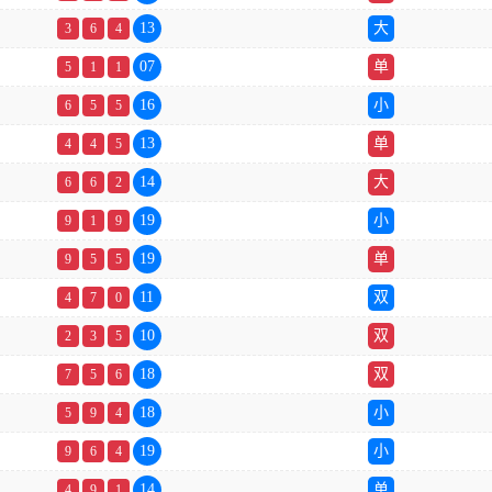
13
大
3
6
4
07
单
5
1
1
16
小
6
5
5
13
单
4
4
5
14
大
6
6
2
19
小
9
1
9
19
单
9
5
5
11
双
4
7
0
10
双
2
3
5
18
双
7
5
6
18
小
5
9
4
19
小
9
6
4
14
单
4
9
1