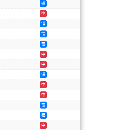
错
中
错
错
错
中
中
错
中
中
错
错
中