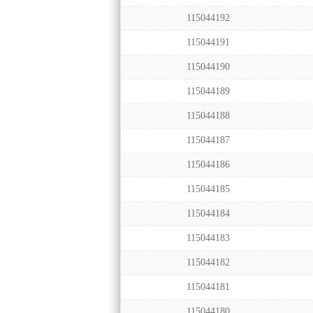
115044192
115044191
115044190
115044189
115044188
115044187
115044186
115044185
115044184
115044183
115044182
115044181
115044180