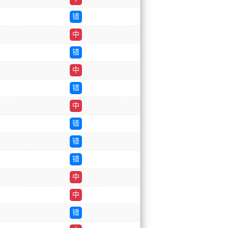
错
中
错
中
错
中
错
错
错
中
中
错