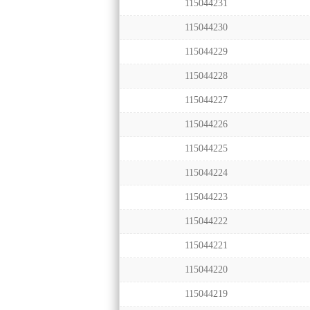
115044231
115044230
115044229
115044228
115044227
115044226
115044225
115044224
115044223
115044222
115044221
115044220
115044219