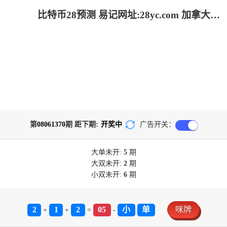
比特币28预测 易记网址:28yc.com 加拿大PC预测网-jnd预测网|PC2.8预测走势|加拿大28预测_极致火热优质的免费预测
第
08061370
期 距下期:
开奖中
广告开关：
大单
未开:
5
期
大双
未开:
2
期
小双
未开:
6
期
2
1
2
05
小
单
咪牌
+
+
=
-