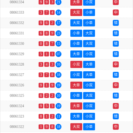
08061334
9
9
3
21
大单
小双
中
08061333
3
7
4
14
大双
小单
中
08061332
9
6
2
17
大双
小单
错
08061331
6
8
9
23
小单
大双
错
08061330
0
8
7
15
小单
大双
错
08061329
5
1
1
07
大单
小双
错
08061328
3
4
3
10
小双
大单
中
08061327
3
7
8
18
小双
大单
错
08061326
9
1
9
19
大单
小双
中
08061325
6
2
2
10
小单
大双
错
08061324
9
5
5
19
大单
小双
中
08061323
8
1
2
11
大单
小双
错
08061322
1
9
8
18
大双
小单
中