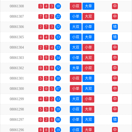
08061308
3
4
3
10
小双
大单
中
08061307
7
8
7
22
小单
大双
中
08061306
2
7
3
12
大双
小单
错
08061305
4
4
5
13
小双
大单
错
08061304
2
7
4
13
大双
小单
中
08061303
3
9
2
14
小单
大双
中
08061302
0
3
9
12
大单
小双
中
08061301
5
5
0
10
小双
大单
中
08061300
2
0
5
07
小单
大双
中
08061299
4
7
2
13
大双
小单
中
08061298
5
5
9
19
小双
大单
中
08061297
0
2
6
08
小单
大双
错
08061296
8
8
3
19
小双
大单
中