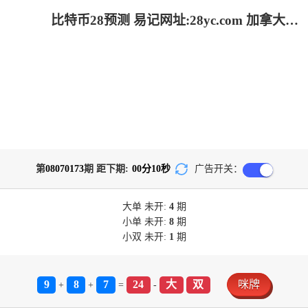
比特币28预测 易记网址:28yc.com 加拿大PC预测网-jnd预测网|PC2.8预测走势|加拿大28预测_极致火热优质的免费预测
第
08070173
期 距下期:
00
分
10
秒
广告开关：
大单
未开:
4
期
小单
未开:
8
期
小双
未开:
1
期
9
8
7
24
大
双
咪牌
+
+
=
-