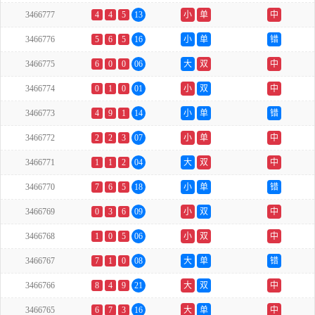
3466777
4
4
5
13
小
单
中
3466776
5
6
5
16
小
单
错
3466775
6
0
0
06
大
双
中
3466774
0
1
0
01
小
双
中
3466773
4
9
1
14
小
单
错
3466772
2
2
3
07
小
单
中
3466771
1
1
2
04
大
双
中
3466770
7
6
5
18
小
单
错
3466769
0
3
6
09
小
双
中
3466768
1
0
5
06
小
双
中
3466767
7
1
0
08
大
单
错
3466766
8
4
9
21
大
双
中
3466765
6
7
3
16
大
单
中