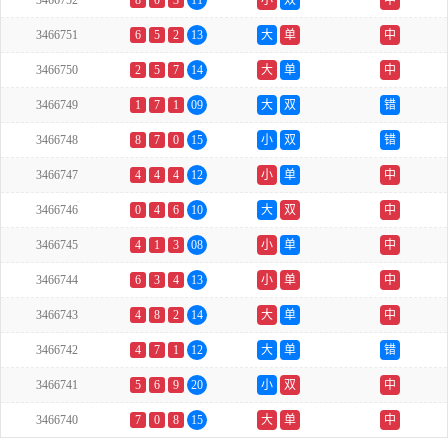
3466752
8
0
3
11
小
双
中
3466751
6
5
2
13
大
单
中
3466750
2
5
7
14
大
单
中
3466749
1
7
1
09
大
双
错
3466748
8
7
0
15
小
双
错
3466747
4
4
4
12
小
单
中
3466746
0
4
6
10
大
双
中
3466745
4
1
3
08
小
单
中
3466744
6
3
4
13
小
单
中
3466743
4
8
2
14
大
单
中
3466742
4
7
1
12
大
单
错
3466741
5
6
9
20
小
双
中
3466740
7
0
8
15
大
单
中