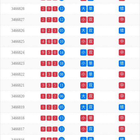
3466828
2
9
1
12
大
单
错
3466827
2
7
3
12
小
双
中
3466826
0
2
3
05
大
双
错
3466825
4
6
0
10
小
双
中
3466824
9
5
0
14
小
双
中
3466823
7
9
2
18
小
单
错
3466822
4
3
1
08
小
单
中
3466821
3
3
5
11
小
双
中
3466820
1
3
2
06
大
双
中
3466819
1
2
2
05
大
双
错
3466818
3
8
2
13
小
单
中
3466817
9
1
3
13
小
双
中