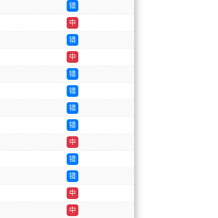
错
中
错
中
错
错
错
错
中
错
错
中
中