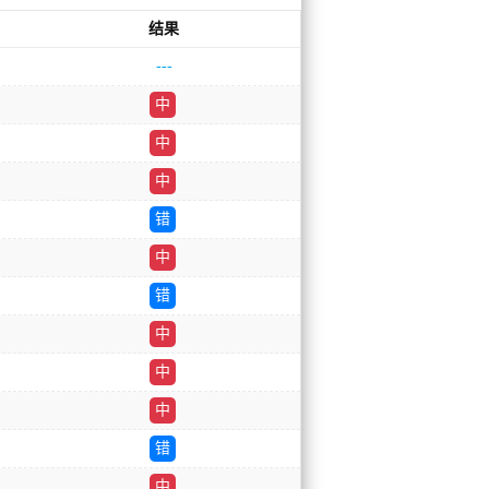
结果
---
中
中
中
错
中
错
中
中
中
错
中