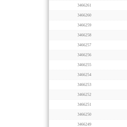
3466261
3466260
3466259
3466258
3466257
3466256
3466255
3466254
3466253
3466252
3466251
3466250
3466249