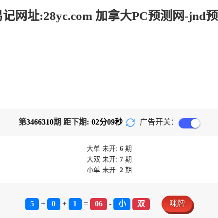
第
3466310
期 距下期:
02
分
09
秒
广告开关：
大单
未开:
6
期
大双
未开:
7
期
小单
未开:
2
期
5
+
0
+
1
=
06
-
小
双
咪牌