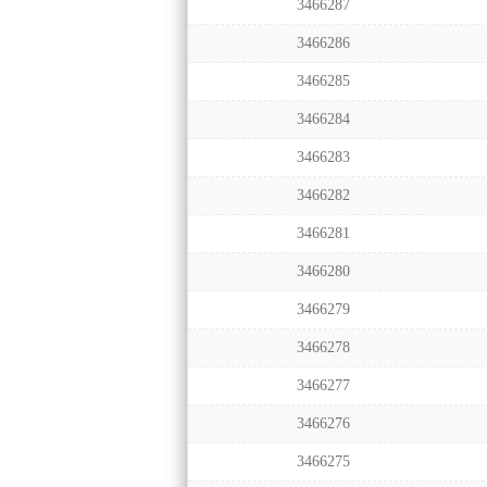
3466287
3466286
3466285
3466284
3466283
3466282
3466281
3466280
3466279
3466278
3466277
3466276
3466275