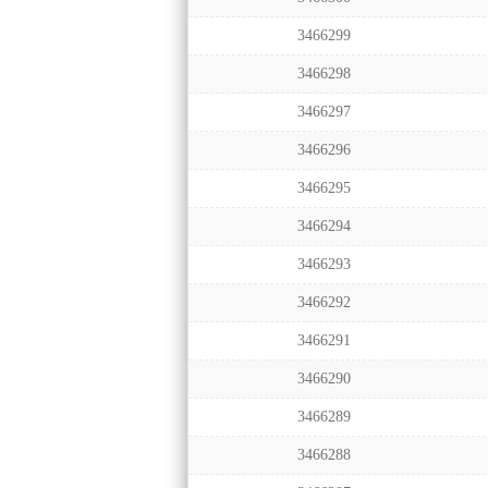
3466299
3466298
3466297
3466296
3466295
3466294
3466293
3466292
3466291
3466290
3466289
3466288