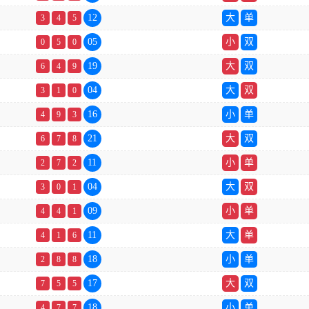
12
大
单
3
4
5
05
小
双
0
5
0
19
大
双
6
4
9
04
大
双
3
1
0
16
小
单
4
9
3
21
大
双
6
7
8
11
小
单
2
7
2
04
大
双
3
0
1
09
小
单
4
4
1
11
大
单
4
1
6
18
小
单
2
8
8
17
大
双
7
5
5
18
小
单
4
7
7