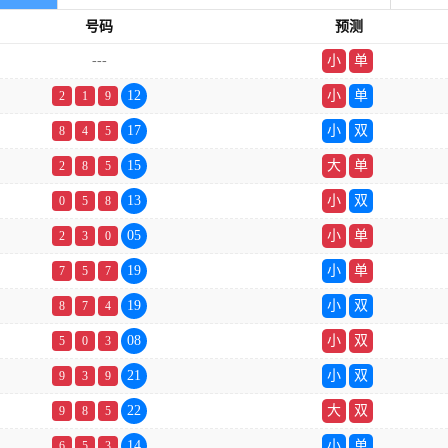
号码
预测
---
小
单
12
小
单
2
1
9
17
小
双
8
4
5
15
大
单
2
8
5
13
小
双
0
5
8
05
小
单
2
3
0
19
小
单
7
5
7
19
小
双
8
7
4
08
小
双
5
0
3
21
小
双
9
3
9
22
大
双
9
8
5
14
小
单
6
5
3