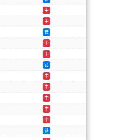
中
中
错
中
中
错
中
中
中
中
中
错