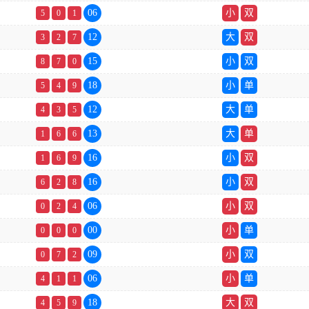
06
小
双
5
0
1
12
大
双
3
2
7
15
小
双
8
7
0
18
小
单
5
4
9
12
大
单
4
3
5
13
大
单
1
6
6
16
小
双
1
6
9
16
小
双
6
2
8
06
小
双
0
2
4
00
小
单
0
0
0
09
小
双
0
7
2
06
小
单
4
1
1
18
大
双
4
5
9