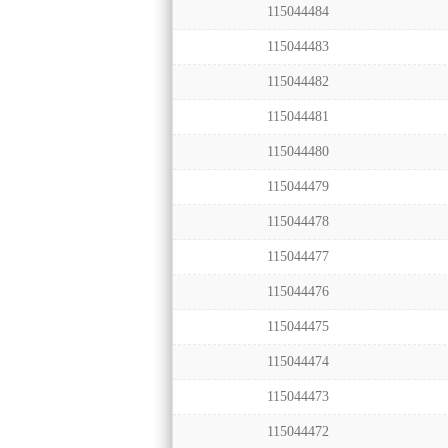
115044484
115044483
115044482
115044481
115044480
115044479
115044478
115044477
115044476
115044475
115044474
115044473
115044472