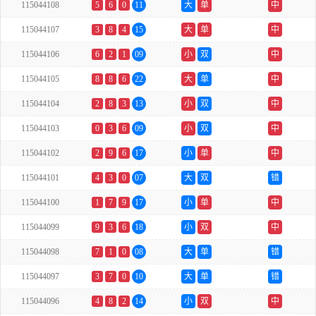
115044108
5
6
0
11
大
单
中
115044107
3
8
4
15
大
单
中
115044106
6
2
1
09
小
双
中
115044105
8
8
6
22
大
单
中
115044104
2
8
3
13
小
双
中
115044103
0
3
6
09
小
双
中
115044102
2
9
6
17
小
单
中
115044101
4
3
0
07
大
双
错
115044100
1
7
9
17
小
单
中
115044099
9
3
6
18
小
双
中
115044098
7
1
0
08
大
单
错
115044097
3
7
0
10
大
单
错
115044096
4
8
2
14
小
双
中