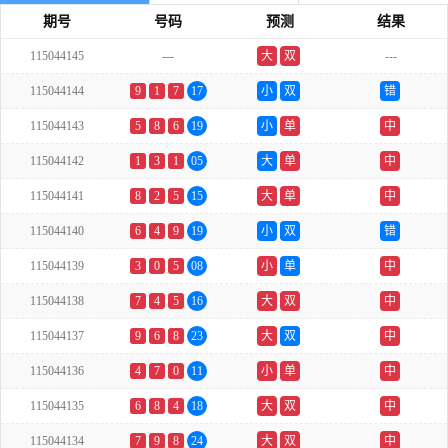
期号
号码
预测
结果
115044145
---
大
双
---
115044144
9
1
7
17
小
双
错
115044143
5
8
6
19
小
单
中
115044142
1
3
1
05
大
单
中
115044141
8
2
5
15
大
单
中
115044140
6
4
9
19
小
双
错
115044139
3
0
5
08
小
单
中
115044138
7
4
5
16
大
双
中
115044137
9
6
8
23
大
双
中
115044136
4
7
0
11
小
单
中
115044135
6
8
4
18
大
双
中
115044134
7
9
8
24
大
双
中