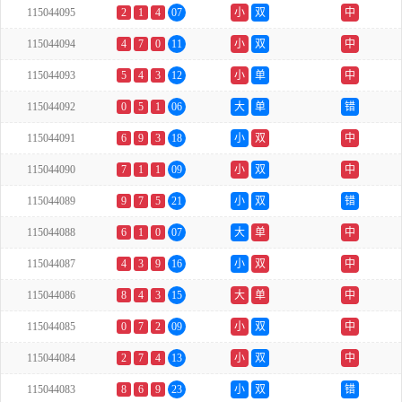
115044095
2
1
4
07
小
双
中
115044094
4
7
0
11
小
双
中
115044093
5
4
3
12
小
单
中
115044092
0
5
1
06
大
单
错
115044091
6
9
3
18
小
双
中
115044090
7
1
1
09
小
双
中
115044089
9
7
5
21
小
双
错
115044088
6
1
0
07
大
单
中
115044087
4
3
9
16
小
双
中
115044086
8
4
3
15
大
单
中
115044085
0
7
2
09
小
双
中
115044084
2
7
4
13
小
双
中
115044083
8
6
9
23
小
双
错