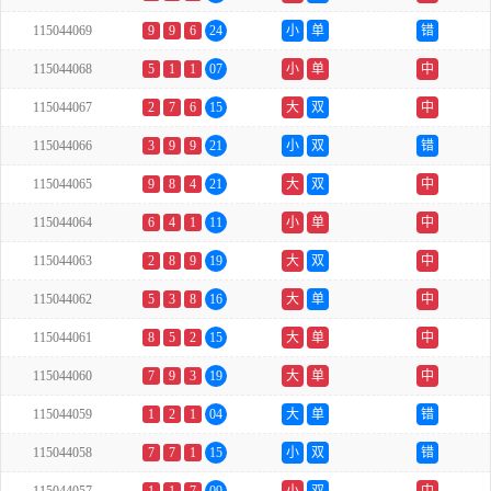
115044069
9
9
6
24
小
单
错
115044068
5
1
1
07
小
单
中
115044067
2
7
6
15
大
双
中
115044066
3
9
9
21
小
双
错
115044065
9
8
4
21
大
双
中
115044064
6
4
1
11
小
单
中
115044063
2
8
9
19
大
双
中
115044062
5
3
8
16
大
单
中
115044061
8
5
2
15
大
单
中
115044060
7
9
3
19
大
单
中
115044059
1
2
1
04
大
单
错
115044058
7
7
1
15
小
双
错