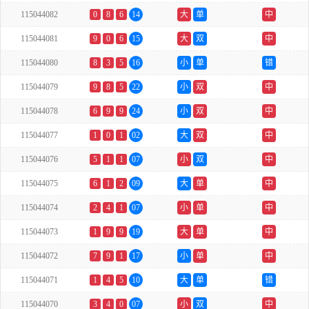
115044082
0
8
6
14
大
单
中
115044081
9
0
6
15
大
双
中
115044080
8
3
5
16
小
单
错
115044079
9
8
5
22
小
双
中
115044078
6
9
9
24
小
双
中
115044077
1
0
1
02
大
双
中
115044076
5
1
1
07
小
双
中
115044075
6
1
2
09
大
单
中
115044074
2
4
1
07
小
单
中
115044073
1
9
9
19
大
单
中
115044072
7
9
1
17
小
单
中
115044071
1
4
5
10
大
单
错
115044070
3
4
0
07
小
双
中