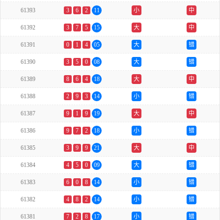
61393
3
6
2
11
小
中
61392
3
7
5
15
大
中
61391
0
1
4
05
大
错
61390
3
5
0
08
大
错
61389
8
6
4
18
大
中
61388
2
9
3
14
小
错
61387
9
1
9
19
大
中
61386
9
7
2
18
小
错
61385
3
9
9
21
大
中
61384
4
5
0
09
大
错
61383
6
0
8
14
小
错
61382
4
8
2
14
小
错
61381
7
2
8
17
小
错