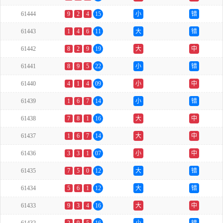
61444
9
2
4
15
小
错
61443
1
4
6
11
大
错
61442
8
2
9
19
大
中
61441
8
9
5
22
小
错
61440
4
1
4
09
小
中
61439
1
6
7
14
小
错
61438
7
8
1
16
大
中
61437
1
6
7
14
大
中
61436
3
3
1
07
小
中
61435
7
5
0
12
大
错
61434
5
6
1
12
大
错
61433
9
3
4
16
大
中