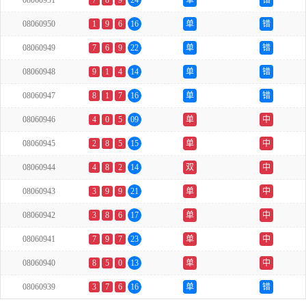
08060951
7
8
9
24
单
错
08060950
1
9
6
16
单
错
08060949
7
6
9
22
单
错
08060948
9
1
4
14
单
错
08060947
8
1
7
16
单
错
08060946
4
0
5
09
单
中
08060945
2
8
5
15
单
中
08060944
4
8
2
14
双
中
08060943
3
9
9
21
单
中
08060942
3
8
6
17
单
中
08060941
7
9
7
23
单
中
08060940
8
5
0
13
单
中
08060939
3
7
6
16
单
错