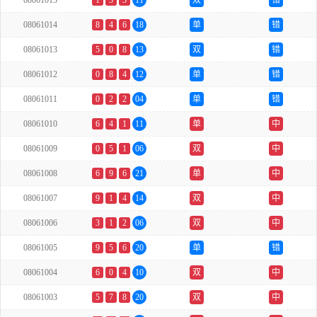
08061015
1
5
5
11
双
错
08061014
8
4
6
18
单
错
08061013
5
0
8
13
双
错
08061012
0
8
4
12
单
错
08061011
0
2
2
04
单
错
08061010
6
4
1
11
单
中
08061009
0
5
1
06
双
中
08061008
6
9
6
21
单
中
08061007
9
1
4
14
双
中
08061006
3
1
2
06
双
中
08061005
9
5
6
20
单
错
08061004
6
0
4
10
双
中
08061003
5
7
8
20
双
中