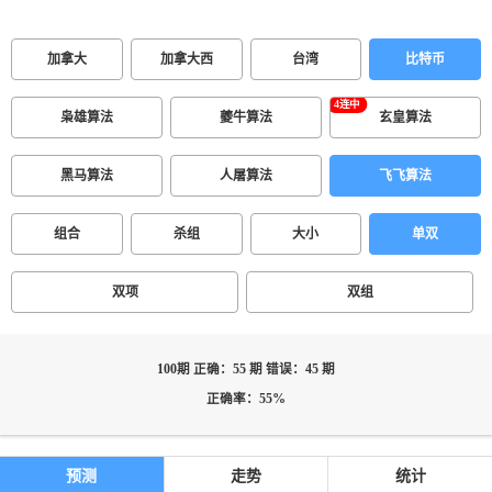
加拿大
加拿大西
台湾
比特币
枭雄算法
夔牛算法
玄皇算法
黑马算法
人屠算法
飞飞算法
组合
杀组
大小
单双
双项
双组
100期 正确：55 期 错误：45 期
正确率：55%
预测
走势
统计