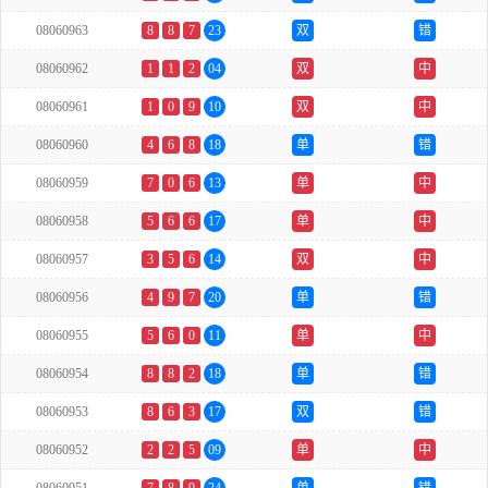
08060963
8
8
7
23
双
错
08060962
1
1
2
04
双
中
08060961
1
0
9
10
双
中
08060960
4
6
8
18
单
错
08060959
7
0
6
13
单
中
08060958
5
6
6
17
单
中
08060957
3
5
6
14
双
中
08060956
4
9
7
20
单
错
08060955
5
6
0
11
单
中
08060954
8
8
2
18
单
错
08060953
8
6
3
17
双
错
08060952
2
2
5
09
单
中