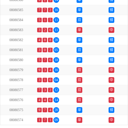
08080586
9
2
3
14
单
错
08080585
7
7
2
16
单
错
08080584
5
1
5
11
双
错
08080583
3
2
6
11
单
中
08080582
4
8
8
20
单
错
08080581
3
0
2
05
双
错
08080580
5
7
6
18
单
错
08080579
9
3
4
16
双
中
08080578
3
1
0
04
双
中
08080577
7
3
2
12
双
中
08080576
4
4
6
14
双
中
08080575
9
7
4
20
单
错
08080574
1
7
1
09
单
中