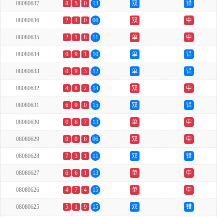
08080637
8
5
0
13
双
错
08080636
2
4
0
06
双
中
08080635
2
1
8
11
单
中
08080634
0
9
1
10
单
错
08080633
0
9
3
12
单
错
08080632
4
8
2
14
双
中
08080631
6
9
0
15
双
错
08080630
0
6
7
13
单
中
08080629
0
0
6
06
双
中
08080628
7
3
1
11
双
错
08080627
6
6
1
13
单
中
08080626
4
7
4
15
单
中
08080625
5
1
9
15
双
错