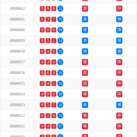
08080662
3
9
9
21
单
中
08080661
6
3
7
16
单
错
08080660
9
0
0
09
双
错
08080659
8
5
1
14
单
错
08080658
6
4
0
10
单
错
08080657
8
3
4
15
单
中
08080656
6
6
4
16
双
中
08080655
5
4
1
10
双
中
08080654
4
0
5
09
单
中
08080653
6
5
7
18
单
错
08080652
8
1
4
13
单
中
08080651
0
4
3
07
单
中