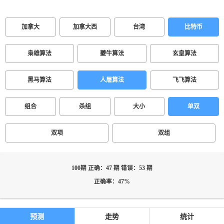
加拿大
加拿大西
台湾
比特币
枭雄算法
夔牛算法
玄皇算法
黑马算法
人屠算法
飞飞算法
组合
杀组
大小
单双
双项
双组
100期 正确：47 期 错误：53 期
正确率：47%
预测
走势
统计