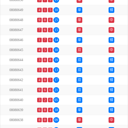
08080650
3
7
5
15
单
中
08080649
4
1
5
10
单
错
08080648
9
8
8
25
单
中
08080647
7
6
2
15
单
中
08080646
1
7
6
14
单
错
08080645
4
5
1
10
双
中
08080644
3
8
8
19
双
错
08080643
3
9
1
13
双
错
08080642
4
8
5
17
双
错
08080641
9
6
6
21
双
错
08080640
3
2
0
05
双
错
08080639
6
8
4
18
单
错
08080638
8
0
1
09
单
中