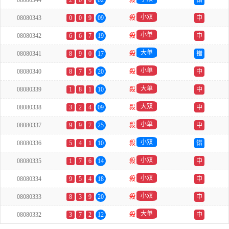
08080344
2
0
0
02
殺
错
小双
08080343
0
0
9
09
殺
中
小单
08080342
6
6
7
19
殺
中
大单
08080341
8
9
0
17
殺
错
小单
08080340
8
7
5
20
殺
中
大单
08080339
1
8
1
10
殺
中
大双
08080338
3
2
4
09
殺
中
小单
08080337
9
9
7
25
殺
中
小双
08080336
5
4
1
10
殺
错
小双
08080335
1
7
6
14
殺
中
小双
08080334
9
5
4
18
殺
中
小双
08080333
8
3
9
20
殺
中
大单
08080332
3
7
2
12
殺
中