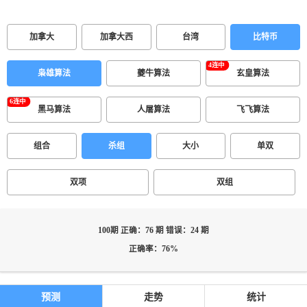
加拿大
加拿大西
台湾
比特币
枭雄算法
夔牛算法
玄皇算法
黑马算法
人屠算法
飞飞算法
组合
杀组
大小
单双
双项
双组
100期 正确：76 期 错误：24 期
正确率：76%
预测
走势
统计