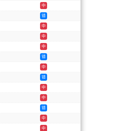
中
错
中
中
中
错
中
错
中
中
错
中
中