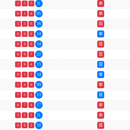
11
单
1
5
5
05
单
0
1
4
16
双
5
5
6
14
单
0
8
6
14
双
0
8
6
22
双
6
9
7
15
双
2
9
4
14
单
6
1
7
09
单
1
4
4
13
双
7
5
1
17
单
6
7
4
11
单
5
5
1
10
双
0
8
2