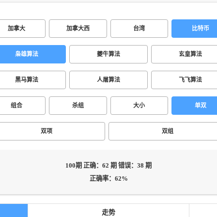
加拿大
加拿大西
台湾
比特币
枭雄算法
夔牛算法
玄皇算法
黑马算法
人屠算法
飞飞算法
组合
杀组
大小
单双
双项
双组
100期 正确：62 期 错误：38 期
正确率：62%
走势