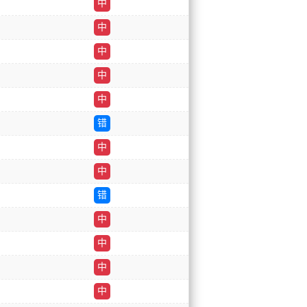
中
中
中
中
中
错
中
中
错
中
中
中
中