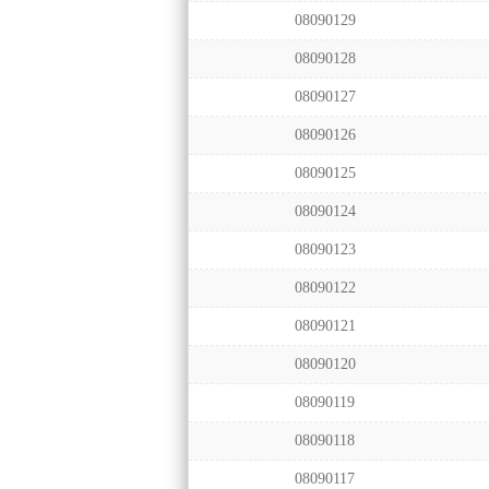
08090129
08090128
08090127
08090126
08090125
08090124
08090123
08090122
08090121
08090120
08090119
08090118
08090117