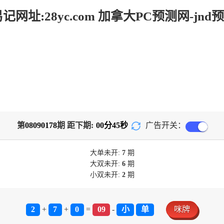
第
08090178
期 距下期:
00
分
44
秒
广告开关：
大单
未开:
7
期
大双
未开:
6
期
小双
未开:
2
期
2
+
7
+
0
=
09
-
小
单
咪牌