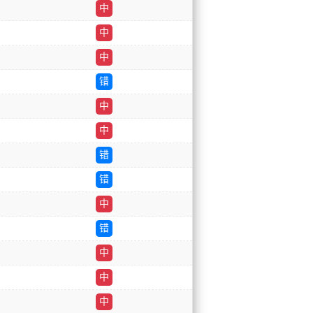
中
中
中
错
中
中
错
错
中
错
中
中
中