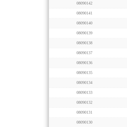
08090142
08090141
08090140
08090139
08090138
08090137
08090136
08090135
08090134
08090133
08090132
08090131
08090130