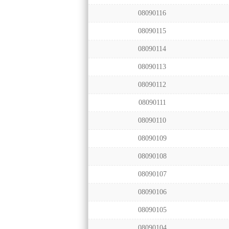
08090116
08090115
08090114
08090113
08090112
08090111
08090110
08090109
08090108
08090107
08090106
08090105
08090104